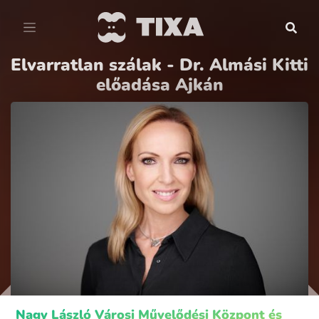
Elvarratlan szálak - Dr. Almási Kitti
előadása Ajkán
Nagy László Városi Művelődési Központ és