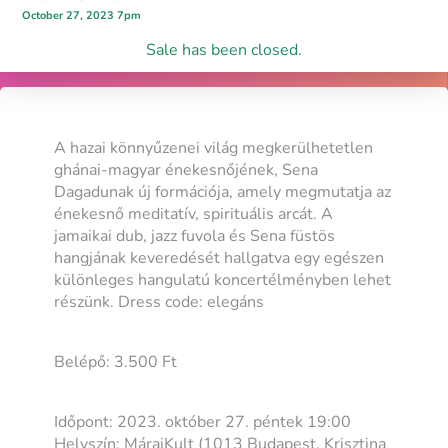
October 27, 2023 7pm
Sale has been closed.
A hazai könnyűzenei világ megkerülhetetlen
ghánai-magyar énekesnőjének, Sena
Dagadunak új formációja, amely megmutatja az
énekesnő meditatív, spirituális arcát. A
jamaikai dub, jazz fuvola és Sena füstös
hangjának keveredését hallgatva egy egészen
különleges hangulatú koncertélményben lehet
részünk. Dress code: elegáns
Belépő: 3.500 Ft
Időpont: 2023. október 27. péntek 19:00
Helyszín: MáraiKult (1013 Budapest, Krisztina