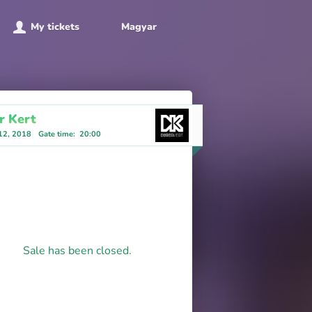
My tickets
Magyar
r Kert
 12, 2018
Gate time
:
20:00
Sale has been closed.