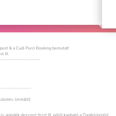
pest & a Cudi Purci Booking bemutat!
 III.
-----------------------
------------------
ületén, limitált!)
+ ajándék desszert feszt III. póló) kapható a Tixafelületén!