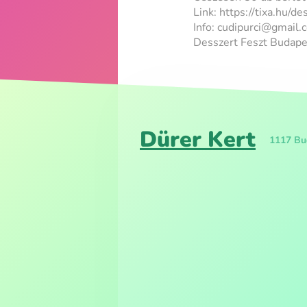
Link: https://tixa.hu/de
Info: cudipurci@gmail
Desszert Feszt Budape
Dürer Kert
1117 Bud