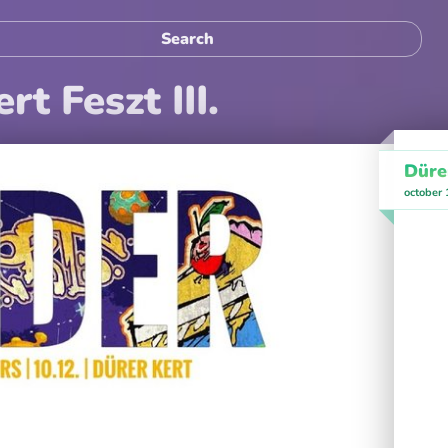
rt Feszt III.
Düre
october