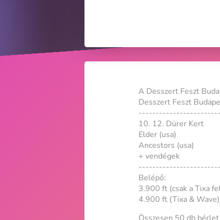
A Desszert Feszt Buda
Desszert Feszt Budapest
-----------------------
10. 12. Dürer Kert
Elder (usa)
Ancestors (usa)
+ vendégek
-----------------------
Belépő:
3.900 ft (csak a Tixa fel
4.900 ft (Tixa & Wave)
Összesen 50 db bérlet (