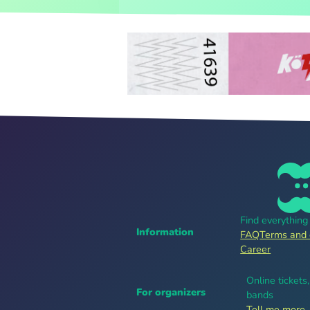
Find everythin
Information
FAQ
Terms and 
Career
Online tickets
For organizers
bands
Tell me more