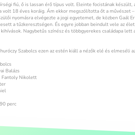
égi fiú, ő is lassan érő típus volt. Eleinte focistának készült,
 volt 18 éves koráig. Ám ekkor megszólította őt a művészet –
. Szülői nyomásra elvégezte a jogi egyetemet, de közben Gaál E
sett a tűzkeresztségen. És egyre jobban beindult vele az élet:
 a kihívások. Nagybetűs színész és többgyerekes családapa lett 
Thuróczy Szabolcs ezen az estén kiáll a nézők elé és elmeséli az
bolcs
ai Balázs
 Fantoly Nikolett
ter
iel
 90 perc