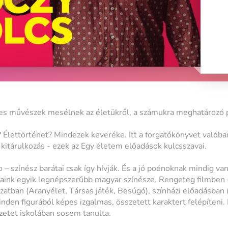
es művészek mesélnek az életükről, a számukra meghatározó p
lettörténet? Mindezek keveréke. Itt a forgatókönyvet valóban 
itárulkozás - ezek az Egy életem előadások kulcsszavai.
 – színész barátai csak így hívják. És a jó poénoknak mindig van
aink egyik legnépszerűbb magyar színésze. Rengeteg filmben (T
ozatban (Aranyélet, Társas játék, Besúgó), színházi előadásban 
inden figurából képes izgalmas, összetett karaktert felépíteni. 
szetet iskolában sosem tanulta.