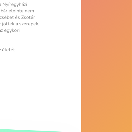
 a Nyíregyházi
 bár eleinte nem
rzsébet és Zsótér
 jöttek a szerepek,
az egykori
 életét.