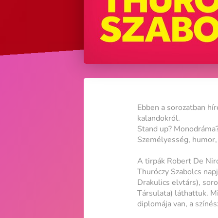
Ebben a sorozatban hír
kalandokról.
Stand up? Monodráma? É
Személyesség, humor, k
A tirpák Robert De Niro
Thuróczy Szabolcs napj
Drakulics elvtárs), sor
Társulata) láthattuk. M
diplomája van, a színé