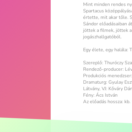
Mint minden rendes nyírs
Spartacus középpályása
értette, mit akar tőle
Sándor előadásaiban áte
jöttek a filmek, jöttek
jogászhallgatóból.
Egy élete, egy halála: 
Szereplő: Thuróczy Sza
Rendező-producer: Lév
Produkciós menedzser:
Dramaturg: Gyulay Esz
Látvány, VJ: Kőváry Dán
Fény: Ács István
Az előadás hossza: kb.