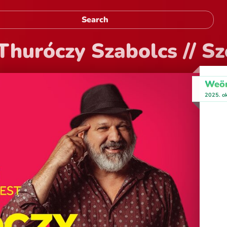
Thuróczy Szabolcs // S
Weör
2025. o