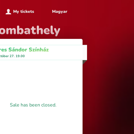
My tickets
Magyar
zombathely
es Sándor Színház
któber 27. 19.00
Sale has been closed.