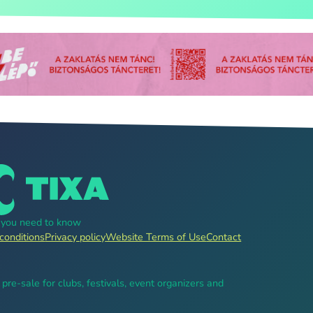
g you need to know
conditions
Privacy policy
Website Terms of Use
Contact
, pre-sale for clubs, festivals, event organizers and