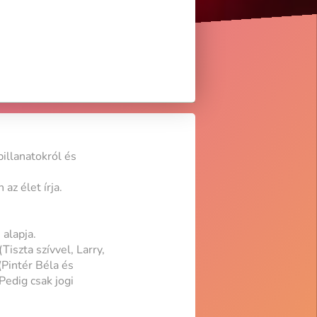
illanatokról és
az élet írja.
 alapja.
iszta szívvel, Larry,
(Pintér Béla és
Pedig csak jogi