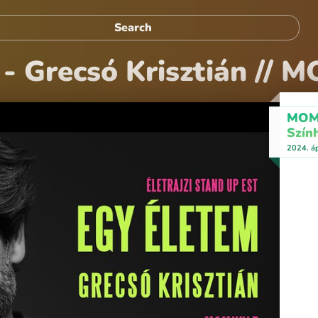
 Grecsó Krisztián // 
MOMk
Szín
2024. áp