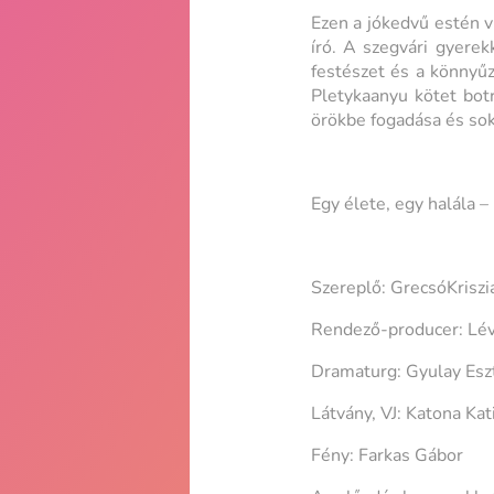
Ezen a jókedvű estén v
író. A szegvári gyerek
festészet és a könnyűz
Pletykaanyu kötet bot
örökbe fogadása és sok
Egy élete, egy halála – 
Szereplő: GrecsóKriszi
Rendező-producer: Lév
Dramaturg: Gyulay Esz
Látvány, VJ: Katona Kat
Fény: Farkas Gábor