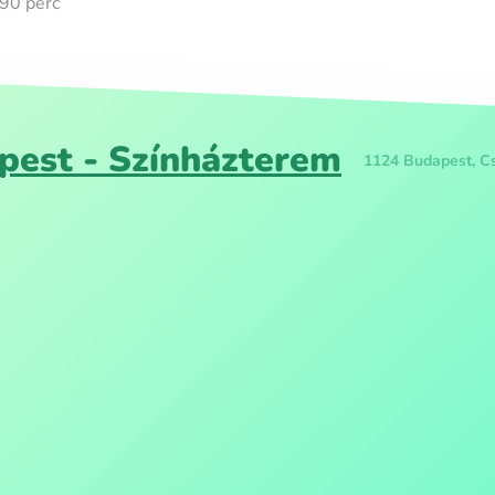
 90 perc
est - Színházterem
1124 Budapest, Cs