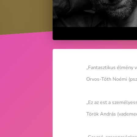
„Fantasztikus élmény vo
Orvos-Tóth Noémi (psz
„Ez az est a személyess
Török András (vademe