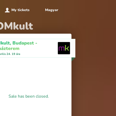
My tickets
Magyar
MOMkult
ult, Budapest -
házterem
rilis 24. 19 óra
Sale has been closed.