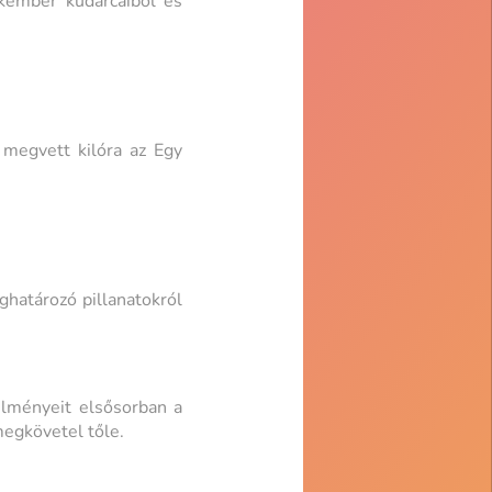
kember kudarcaiból és
 megvett kilóra az Egy
határozó pillanatokról
élményeit elsősorban a
megkövetel tőle.