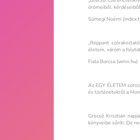
„Grecsó szerencsénkr
örömeiből, kérdéseiből 
Sümegi Noémi (index.h
„Roppant szórakoztató
életem, várom a folytat
Fiala Borcsa (wmn.hu)
Az EGY ÉLETEM sorozat
és történetekről a Momk
Grecsó Krisztián napj
könyveibe sűríti. De n