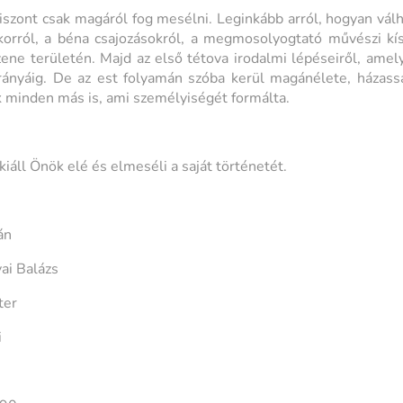
iszont csak magáról fog mesélni. Leginkább arról, hogyan válh
korról, a béna csajozásokról, a megmosolyogtató művészi kís
ene területén. Majd az első tétova irodalmi lépéseiről, amel
rányáig. De az est folyamán szóba kerül magánélete, házass
 minden más is, ami személyiségét formálta.
kiáll Önök elé és elmeséli a saját történetét.
án
ai Balázs
ter
i