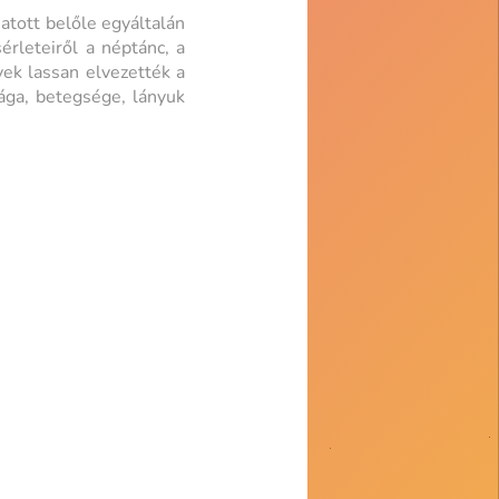
atott belőle egyáltalán
érleteiről a néptánc, a
yek lassan elvezették a
ága, betegsége, lányuk