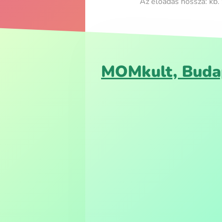
Az előadás hossza: kb.
MOMkult, Budap