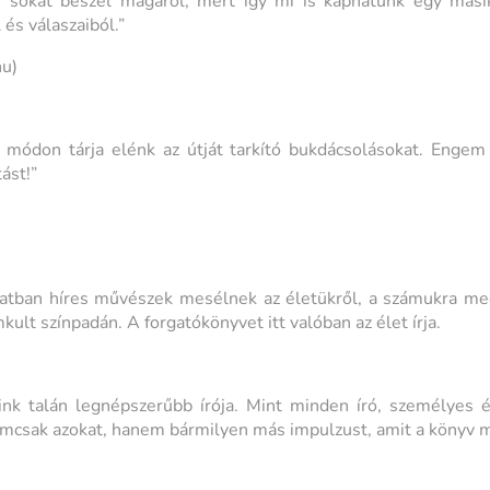
e sokat beszél magáról, mert így mi is kaphatunk egy mási
és válaszaiból.”
u)
 módon tárja elénk az útját tarkító bukdácsolásokat. Engem
ást!”
ban híres művészek mesélnek az életükről, a számukra meg
ult színpadán. A forgatókönyvet itt valóban az élet írja.
aink talán legnépszerűbb írója. Mint minden író, személyes 
emcsak azokat, hanem bármilyen más impulzust, amit a könyv 