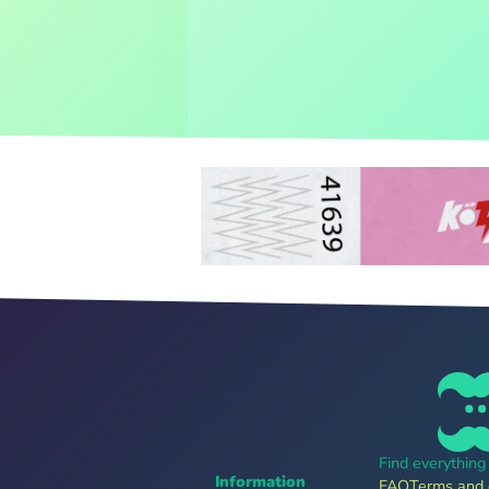
Find everythin
Information
FAQ
Terms and 