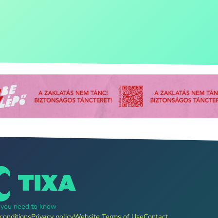
g you need to know
conditions
Privacy policy
Website Terms of Use
Contact