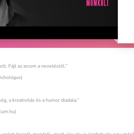
lt. Fájt az arcom a nevetéstől.”
ichológus)
ég, a kreativitás és a humor diadala.”
cum.hu)