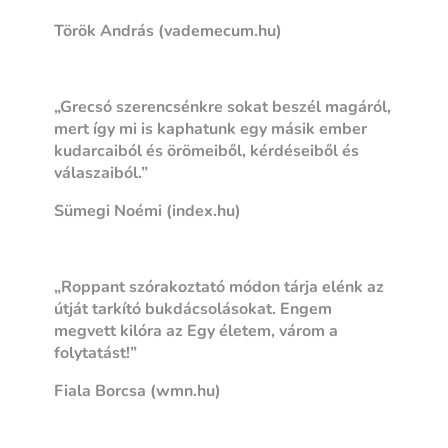
Török András (vademecum.hu)
„Grecsó szerencsénkre sokat beszél magáról,
mert így mi is kaphatunk egy másik ember
kudarcaiból és örömeiből, kérdéseiből és
válaszaiból.”
Sümegi Noémi (index.hu)
„Roppant szórakoztató módon tárja elénk az
útját tarkító bukdácsolásokat. Engem
megvett kilóra az Egy életem, várom a
folytatást!”
Fiala Borcsa (wmn.hu)