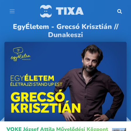
EgyÉletem - Grecsó Krisztián //
Dunakeszi
VOKE József Attila Művelődési Központ