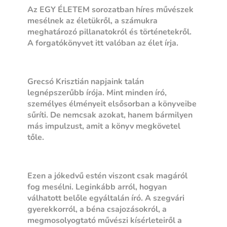
Az EGY ÉLETEM sorozatban híres művészek
mesélnek az életükről, a számukra
meghatározó pillanatokról és történetekről.
A forgatókönyvet itt valóban az élet írja.
Grecsó Krisztián napjaink talán
legnépszerűbb írója. Mint minden író,
személyes élményeit elsősorban a könyveibe
sűríti. De nemcsak azokat, hanem bármilyen
más impulzust, amit a könyv megkövetel
tőle.
Ezen a jókedvű estén viszont csak magáról
fog mesélni. Leginkább arról, hogyan
válhatott belőle egyáltalán író. A szegvári
gyerekkorról, a béna csajozásokról, a
megmosolyogtató művészi kísérleteiről a