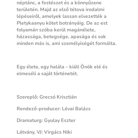
néptánc, a festészet és a könnyűzene
területén. Majd az első tétova irodalmi
lépéseiről, amelyek lassan elvezették a
Pletykaanyu kötet botrányáig. De az est
folyamán szóba kerül magánélete,
házassága, betegsége, apasága és sok
minden más is, ami személyiségét formálta.
Egy élete, egy halála – kiáll Önök elé és
elmeséli a saját történetét.
Szereplő: Grecsó Krisztián
Rendező-producer: Lévai Balázs
Dramaturg: Gyulay Eszter
Látvány, VJ: Virgács Niki