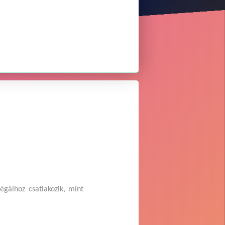
égáihoz csatlakozik, mint