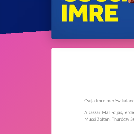
Csuja Imre merész kalandra
A Jászai Mari-díjas, ér
Mucsi Zoltán, Thuróczy S