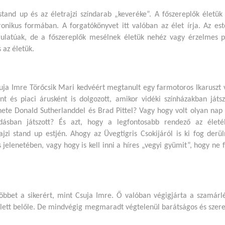
stand up és az életrajzi színdarab „keveréke”. A főszereplők életü
onikus formában. A forgatókönyvet itt valóban az élet írja. Az e
latúak, de a főszereplők mesélnek életük nehéz vagy érzelmes pil
 az életük.
uja Imre Törőcsik Mari kedvéért megtanult egy farmotoros Ikaruszt v
ént és piaci árusként is dolgozott, amikor vidéki színházakban ját
enete Donald Sutherlanddel és Brad Pittel? Vagy hogy volt olyan nap
adásban játszott? És azt, hogy a legfontosabb rendező az életé
jzi stand up estjén. Ahogy az Üvegtigris Csokijáról is ki fog derül
 jelenetében, vagy hogy is kell inni a híres „vegyi gyümit”, hogy ne 
többet a sikerért, mint Csuja Imre. Ő valóban végigjárta a szamárlé
 lett belőle. De mindvégig megmaradt végtelenül barátságos és szer