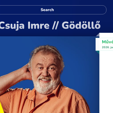
Csuja Imre // Gödöllő
Művé
2026. ja