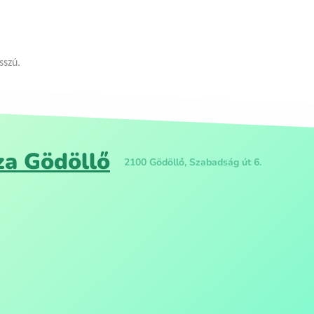
sszú.
za Gödöllő
2100 Gödöllő, Szabadság út 6.