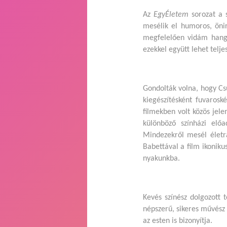
Az
EgyÉletem
sorozat a 
mesélik el humoros, önir
megfelelően vidám hangu
ezekkel együtt lehet teljes
Gondolták volna, hogy Cs
kiegészítésként fuvarosk
filmekben volt közös jel
különböző színházi elő
Mindezekről mesél életra
Babettával a film ikonikus
nyakunkba.
Kevés színész dolgozott 
népszerű, sikeres művész
az esten is bizonyítja.