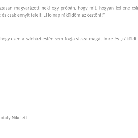
szasan magyarázott neki egy próbán, hogy mit, hogyan kellene csin
t és csak ennyit felelt: „Holnap ráküldöm az ösztönt!”
 hogy ezen a színházi estén sem fogja vissza magát Imre és „ráküldi 
ntoly Nikolett