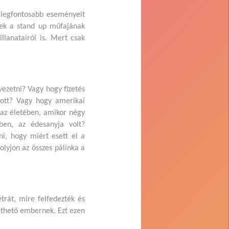
k legfontosabb eseményeit
stek a stand up műfajának
lanatairól is. Mert csak
ezetni? Vagy hogy fizetés
szott? Vagy hogy amerikai
 az életében, amikor négy
ben, az édesanyja volt?
ni, hogy miért esett el a
folyjon az összes pálinka a
trát, mire felfedezték és
ethető embernek. Ezt ezen