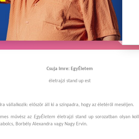
Csuja Imre: EgyÉletem
életrajzi stand up est
 vállalkozik: először áll ki a színpadra, hogy az életéről meséljen.
demes művész az
EgyÉletem
életrajzi stand up sorozatban olyan koll
zabolcs, Borbély Alexandra vagy Nagy Ervin.