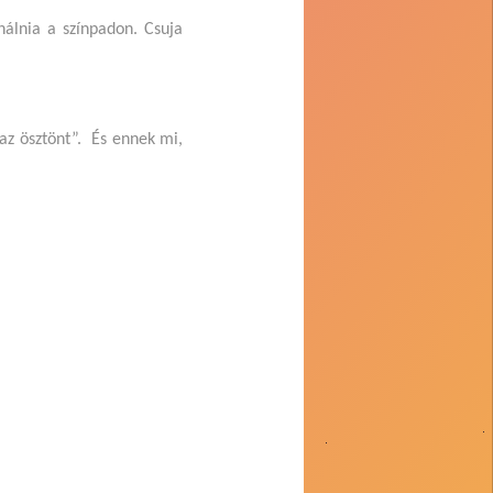
álnia a színpadon. Csuja
az ösztönt”. És ennek mi,