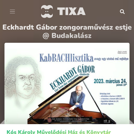
Eckhardt Gábor zongoraművész estje
@ Budakalász
Kós Károly Művelődési Ház és Könyvtár