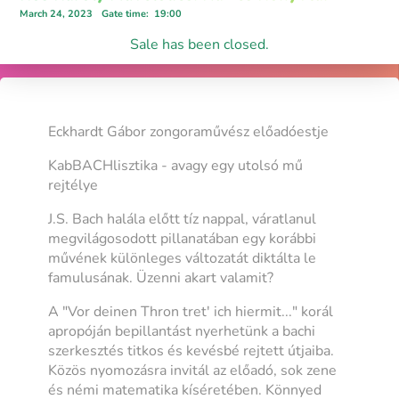
March 24, 2023
Gate time
:
19:00
Sale has been closed.
Eckhardt Gábor zongoraművész előadóestje
KabBACHlisztika - avagy egy utolsó mű
rejtélye
J.S. Bach halála előtt tíz nappal, váratlanul
megvilágosodott pillanatában egy korábbi
művének különleges változatát diktálta le
famulusának. Üzenni akart valamit?
A "Vor deinen Thron tret' ich hiermit..." korál
apropóján bepillantást nyerhetünk a bachi
szerkesztés titkos és kevésbé rejtett útjaiba.
Közös nyomozásra invitál az előadó, sok zene
és némi matematika kíséretében. Könnyed