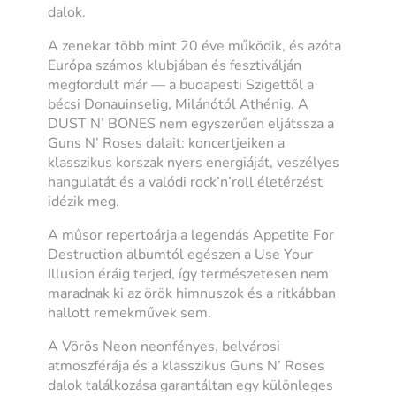
dalok.
A zenekar több mint 20 éve működik, és azóta
Európa számos klubjában és fesztiválján
megfordult már — a budapesti Szigettől a
bécsi Donauinselig, Milánótól Athénig. A
DUST N’ BONES nem egyszerűen eljátssza a
Guns N’ Roses dalait: koncertjeiken a
klasszikus korszak nyers energiáját, veszélyes
hangulatát és a valódi rock’n’roll életérzést
idézik meg.
A műsor repertoárja a legendás Appetite For
Destruction albumtól egészen a Use Your
Illusion éráig terjed, így természetesen nem
maradnak ki az örök himnuszok és a ritkábban
hallott remekművek sem.
A Vörös Neon neonfényes, belvárosi
atmoszférája és a klasszikus Guns N’ Roses
dalok találkozása garantáltan egy különleges