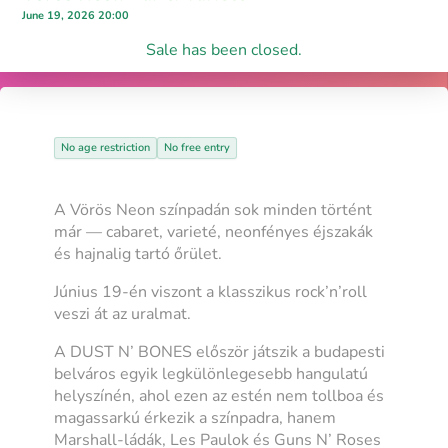
June 19, 2026 20:00
Sale has been closed.
No age restriction
No free entry
A Vörös Neon színpadán sok minden történt
már — cabaret, varieté, neonfényes éjszakák
és hajnalig tartó őrület.
Június 19-én viszont a klasszikus rock’n’roll
veszi át az uralmat.
A DUST N’ BONES először játszik a budapesti
belváros egyik legkülönlegesebb hangulatú
helyszínén, ahol ezen az estén nem tollboa és
magassarkú érkezik a színpadra, hanem
Marshall-ládák, Les Paulok és Guns N’ Roses