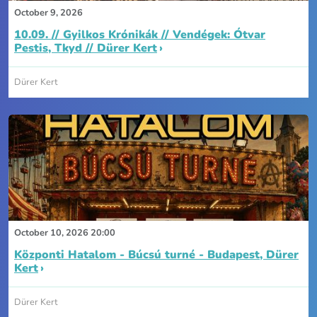
October 9, 2026
10.09. // Gyilkos Krónikák // Vendégek: Ótvar
Pestis, Tkyd // Dürer Kert
Dürer Kert
October 10, 2026 20:00
Központi Hatalom - Búcsú turné - Budapest, Dürer
Kert
Dürer Kert