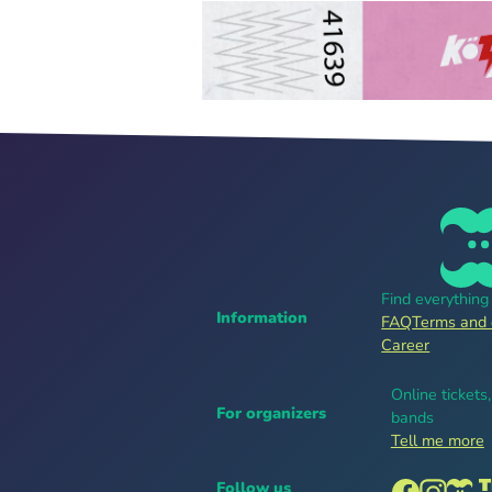
Find everythin
Information
FAQ
Terms and 
Career
Online tickets
For organizers
bands
Tell me more
Follow us