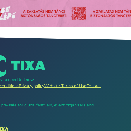
g you need to know
conditions
Privacy policy
Website Terms of Use
Contact
, pre-sale for clubs, festivals, event organizers and