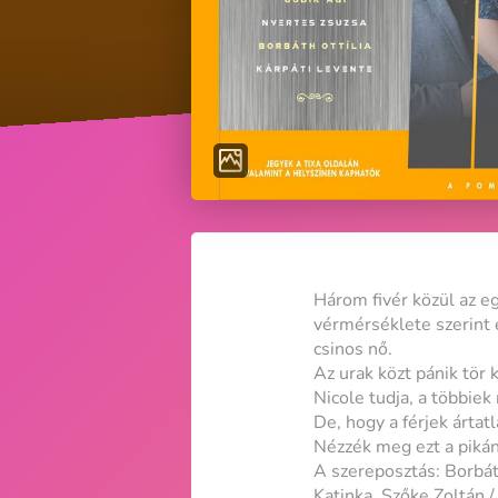
Három fivér közül az e
vérmérséklete szerint ér
csinos nő.
Az urak közt pánik tör 
Nicole tudja, a többiek 
De, hogy a férjek ártat
Nézzék meg ezt a pikán
A szereposztás: Borbát
Katinka, Szőke Zoltán /