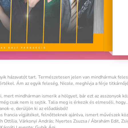
gyik házavatót tart. Természetesen jelen van mindhármuk felesé
tékel. Ám az egyik feleség, Nicole, meghívja a férje titkárnőjét,
ki, mert mindhárman ismerik a hölgyet, bár ezt az asszonyok kö
még csak nem is sejtik. Talia meg is érkezik és elmeséli, hogy..
lanok-e, derüljön ki az előadásból!
s francia vígjátékot, felnőtteknek ajánlva, ismert művészek k
h Ottília, Várkonyi András; Nyertes Zsuzsa / Ábrahám Edit, Zsi
 Kárpáti Levente; Gubík Ági