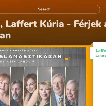
 Laffert Kúria - Férjek 
ban
Laff
02 Augu