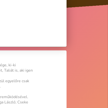
ge, ki-ki
 Taliát is, aki igen
zül egyelőre csak
.
özreműködésével.
ga László; Cseke