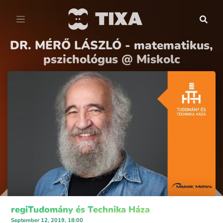
DR. MÉRŐ LÁSZLÓ - matematikus,
pszichológus @ Miskolc
regiTudomány és Technika Háza
September 12, 2019, 18:00