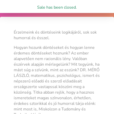
Sale has been closed.
Érzelmeink és döntéseink logikájáról, sok sok
humorral és ésszel.
Hogyan hozunk döntéseket és hogyan lenne
érdemes döntéseket hoznunk? Az ember
alapvetően nem racionális lény. Valóban
észérvek alapján mérlegelünk? Mit tegyünk, ha
mást súg a szívünk, mint az eszünk? DR. MÉRŐ
LÁSZLÓ, matematikus, pszichológus, ismert és
népszerű előadó és szerző előadásait
országszerte vastapssal köszöni meg a
közönség. Titka abban rejlik, hogy a hasznos
ismereteket magas színvonalon, érhetően,
érdekes sztorikkal és jó humorral tárja elénk:
mint most is, Miskolcon a Tudomány és