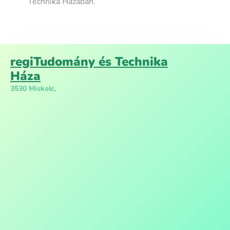
Technika Házában.
regiTudomány és Technika
Háza
3530 Miskolc,