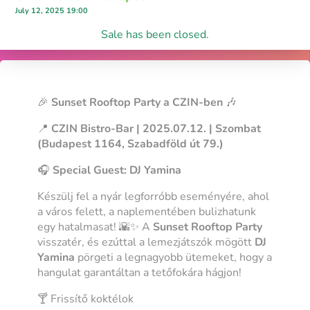
July 12, 2025 19:00
Sale has been closed.
🎉
Sunset Rooftop Party a CZIN-ben
🎶
📍
CZIN Bistro-Bar | 2025.07.12. | Szombat
(Budapest 1164, Szabadföld út 79.)
🎧
Special Guest: DJ Yamina
Készülj fel a nyár legforróbb eseményére, ahol
a város felett, a naplementében bulizhatunk
egy hatalmasat! 🌇✨ A
Sunset Rooftop Party
visszatér, és ezúttal a lemezjátszók mögött
DJ
Yamina
pörgeti a legnagyobb ütemeket, hogy a
hangulat garantáltan a tetőfokára hágjon!
🍸 Frissítő koktélok