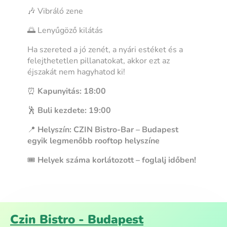
🎶 Vibráló zene
🌅 Lenyűgöző kilátás
Ha szereted a jó zenét, a nyári estéket és a
felejthetetlen pillanatokat, akkor ezt az
éjszakát nem hagyhatod ki!
⏰
Kapunyitás: 18:00
🕺
Buli kezdete: 19:00
📍
Helyszín: CZIN Bistro-Bar – Budapest
egyik legmenőbb rooftop helyszíne
🎟️
Helyek száma korlátozott – foglalj időben!
Czin Bistro - Budapest