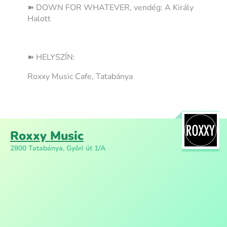
➽ DOWN FOR WHATEVER, vendég: A Király
Halott
➽ HELYSZÍN:
Roxxy Music Cafe, Tatabánya
Roxxy Music
2800 Tatabánya, Győri út 1/A