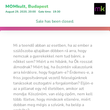
MOMkult, Budapest
August 29, 2020, 20:00
Gate time
:
19:30
Sale has been closed.
Mi a teendő abban az esetben, ha az ember a
szülőszoba ajtajában döbben rá arra, hogy
nemcsak a gyerekekkel nem tud bánni, a
nőkkel sem? Miért a mi hibánk, ha Ők rosszat
álmodnak? Miért baj, ha őszintén válaszolunk
arra kérdésre, hogy fogytam-e? Érdemes-e, a
friss jogosítvánnyal vezető feleségünknek
tanácsokat osztogatni a forgalomban? Eljön-e
az a pillanat egy nő életében, amikor azt
mondja: Köszönöm, van elég cipőm, nem kell
több. Illetve, hogy mindezek ellenére, miért
dobban meg mégis a szívünk, ha belép a