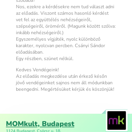
szobába?
Nos, ezekre a kérdésekre nem tud választ adni
az előadás. Viszont számos hasonló kérdést
vet fel az együttélés nehézségeiről,
szépségeiről, öröméről. (Magunk között szólva:
inkább nehézségeiről.)
Egyszemélyes vígjáték, nyolc különböző
karakter, nyolcvan percben. Csányi Sándor
előadásában.
Egy részben, szünet nélkül.
Kedves Vendégeink!
Az előadás megkezdése után érkező későn
jövő vendégeinket sajnos nem áll módunkban
beengedni. Megértésüket kérjük és köszönjük!
MOMkult, Budapest
1124 Budapest, Csörsz u. 18.