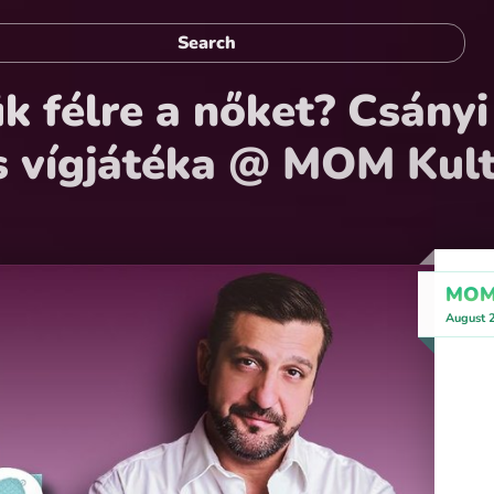
k félre a nőket? Csány
 vígjátéka @ MOM Kult
MOMk
August 