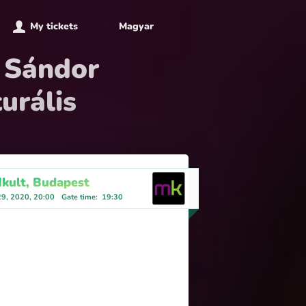
My tickets
Magyar
i Sándor
urális
ult, Budapest
29, 2020, 20:00
Gate time
:
19:30