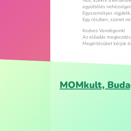
Nos, ezekre a kérdések
együttélés nehézségeir
Egyszemélyes vígjáték,
Egy részben, szünet né
Kedves Vendégeink!
Az előadás megkezdése
Megértésüket kérjük é
MOMkult, Buda