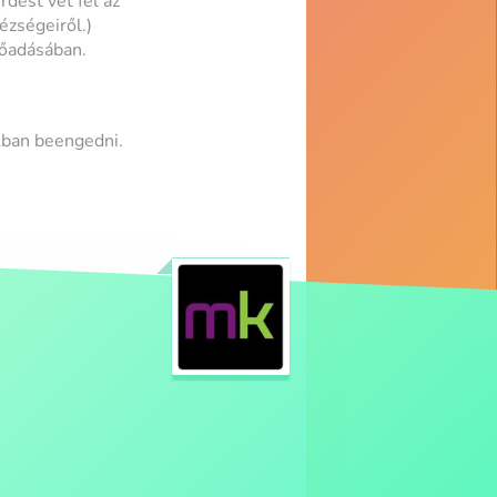
dést vet fel az
ézségeiről.)
lőadásában.
kban beengedni.