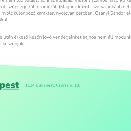
re nem tud választ adni az előadás. Viszont számos hasonló kér
ől, szépségeiről, öröméről. (Magunk között szólva: inkább neh
 nyolc különböző karakter, nyolcvan percben. Csányi Sándor e
lkül.
 után érkező későn jövő vendégeinket sajnos nem áll módun
s köszönjük!
pest
1124 Budapest, Csörsz u. 18.