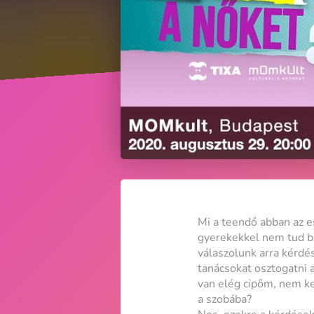
Mi a teendő abban az e
gyerekekkel nem tud bá
válaszolunk arra kérdé
tanácsokat osztogatni 
van elég cipőm, nem ke
a szobába?