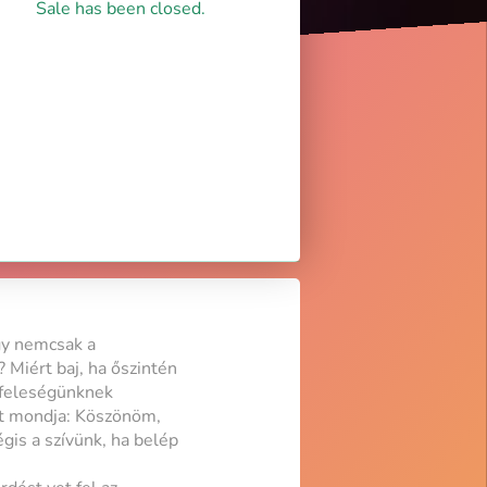
Sale has been closed.
gy nemcsak a
 Miért baj, ha őszintén
 feleségünknek
azt mondja: Köszönöm,
gis a szívünk, ha belép