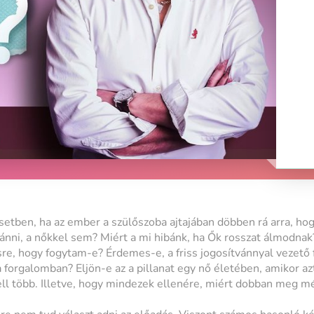
setben, ha az ember a szülőszoba ajtajában döbben rá arra, ho
nni, a nőkkel sem? Miért a mi hibánk, ha Ők rosszat álmodnak?
sre, hogy fogytam-e? Érdemes-e, a friss jogosítvánnyal vezető
a forgalomban? Eljön-e az a pillanat egy nő életében, amikor 
ll több. Illetve, hogy mindezek ellenére, miért dobban meg mé