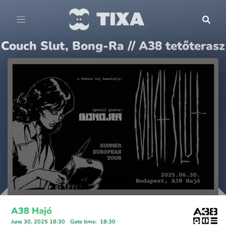
Couch Slut, Bong-Ra // A38 tetőterasz
A38 Hajó
June 30, 2025 18:30
Gate time
:
18:30