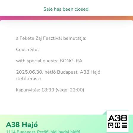
Sale has been closed.
a Fekete Zaj Fesztivál bemutatja:
Couch Slut
with special guests: BONG-RA
2025.06.30. hétfő Budapest, A38 Hajó
(tetőterasz)
kapunyitás: 18:30 (vége: 22:00)
A38 Hajó
1114 Budapest, Petőfi-híd, budai hídfő