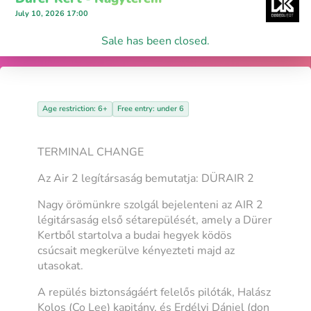
July 10, 2026 17:00
Sale has been closed.
Age restriction: 6+
Free entry: under 6
TERMINAL CHANGE
Az Air 2 legítársaság bemutatja: DÜRAIR 2
Nagy örömünkre szolgál bejelenteni az AIR 2
légitársaság első sétarepülését, amely a Dürer
Kertből startolva a budai hegyek ködös
csúcsait megkerülve kényezteti majd az
utasokat.
A repülés biztonságáért felelős pilóták, Halász
Kolos (Co Lee) kapitány, és Erdélyi Dániel (don