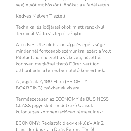
sea) elsőtiszt köszönti önöket a a fedélzeten.
Kedves Mélyen Tisztelt!
Technikai és időjárási okok miatt rendkívüli
Terminál Változás lép érvénybe!
A kedves Utasok biztonsága és egészsége
mindennél fontosabb számunkra, ezért a Volt
Pilótaotthon helyett a vízközeli, hűtött és
könnyen megközelíthető Dürer Kert fog
otthont adni a lemezbemutató koncertnek.
A jegyárak 7,490 Ft-ra (PRIORITY
BOARDING) csökkenek vissza.
Természetesen az ECONOMY és BUSINESS
CLASS jegyekkel rendelkező Utasok
különleges kompenzációban részesülnek:
ECONOMY: Regisztáció egy exklúzív Air 2
transzfer buszra a Deák Ferenc Térről