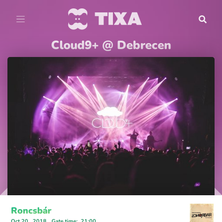
Cloud9+ @ Debrecen
Roncsbár
Oct 20., 2018
Gate time
:
21:00