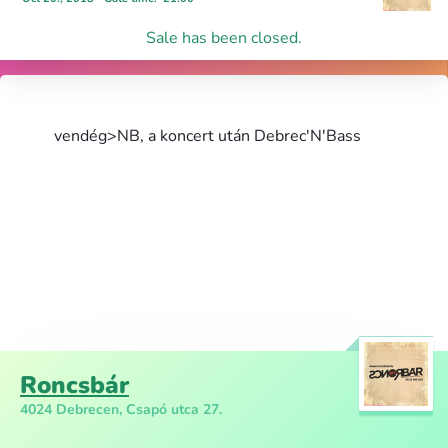
Sale has been closed.
vendég>NB, a koncert után Debrec'N'Bass
Roncsbár
4024 Debrecen, Csapó utca 27.