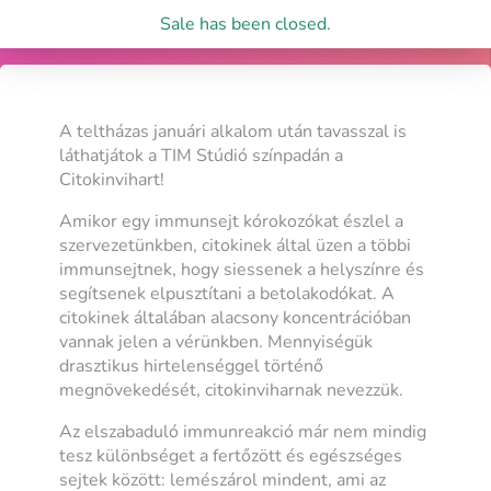
Sale has been closed.
A teltházas januári alkalom után tavasszal is
láthatjátok a TIM Stúdió színpadán a
Citokinvihart!
Amikor egy immunsejt kórokozókat észlel a
szervezetünkben, citokinek által üzen a többi
immunsejtnek, hogy siessenek a helyszínre és
segítsenek elpusztítani a betolakodókat. A
citokinek általában alacsony koncentrációban
vannak jelen a vérünkben. Mennyiségük
drasztikus hirtelenséggel történő
megnövekedését, citokinviharnak nevezzük.
Az elszabaduló immunreakció már nem mindig
tesz különbséget a fertőzött és egészséges
sejtek között: lemészárol mindent, ami az