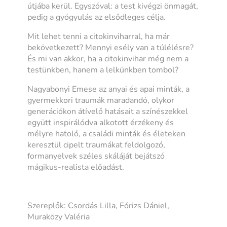
útjába kerül. Egyszóval: a test kivégzi önmagát,
pedig a gyógyulás az elsődleges célja.
Mit lehet tenni a citokinviharral, ha már
bekövetkezett? Mennyi esély van a túlélésre?
És mi van akkor, ha a citokinvihar még nem a
testünkben, hanem a lelkünkben tombol?
Nagyabonyi Emese az anyai és apai minták, a
gyermekkori traumák maradandó, olykor
generációkon átívelő hatásait a színészekkel
együtt inspirálódva alkotott érzékeny és
mélyre hatoló, a családi minták és életeken
keresztül cipelt traumákat feldolgozó,
formanyelvek széles skáláját bejátszó
mágikus-realista előadást.
Szereplők: Csordás Lilla, Fórizs Dániel,
Muraközy Valéria