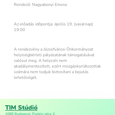
Rendező: Nagyabonyi Emese
Az előadás időpontja: április 19. (vasárnap)
19:00
A rendezvény a Józsefvárosi Önkormányzat
helyiségbérleti pályázatának támogatásával
valósul meg. A helyszín nem
akadálymentesített, ezért mozgáskorlátozottak
számára nem tudjuk biztosítani a bejutás
lehetőségét.
TIM Stúdió
1088 Budapest, Puskin utca 2.