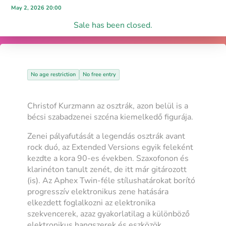
May 2, 2026 20:00
Sale has been closed.
No age restriction
No free entry
Christof Kurzmann az osztrák, azon belül is a
bécsi szabadzenei szcéna kiemelkedő figurája.
Zenei pályafutását a legendás osztrák avant
rock duó, az Extended Versions egyik feleként
kezdte a kora 90-es években. Szaxofonon és
klarinéton tanult zenét, de itt már gitározott
(is). Az Aphex Twin-féle stílushatárokat borító
progresszív elektronikus zene hatására
elkezdett foglalkozni az elektronika
szekvencerek, azaz gyakorlatilag a különböző
elektronikus hangszerek és eszközök