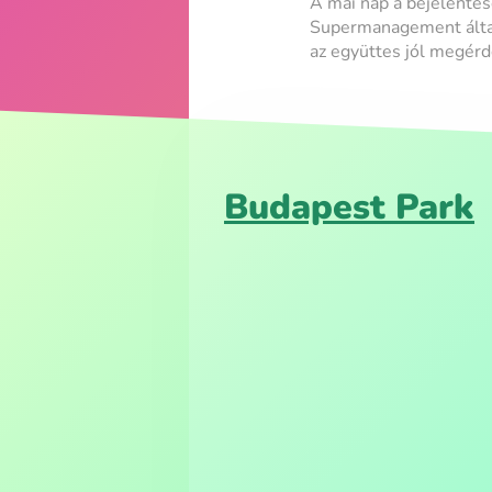
A mai nap a bejelenté
Supermanagement által
az együttes jól megérd
Budapest Park