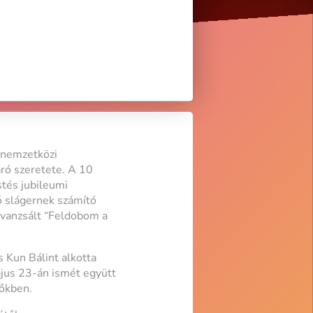
 nemzetközi
ró szeretete. A 10
stés jubileumi
ó slágernek számító
avanzsált “Feldobom a
s Kun Bálint alkotta
ájus 23-án ismét együtt
dőkben.