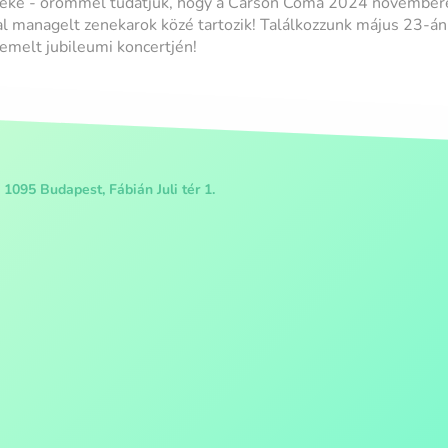
seké - örömmel tudatjuk, hogy a Carson Coma 2024 novemberé
 managelt zenekarok közé tartozik! Találkozzunk május 23-án
emelt jubileumi koncertjén!
1095 Budapest, Fábián Juli tér 1.