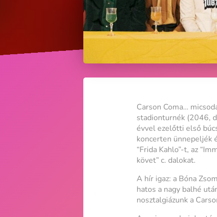
Carson Coma… micsoda k
stadionturnék (2046, d
évvel ezelőtti első búc
koncerten ünnepeljék 
“Frida Kahlo”-t, az “I
követ” c. dalokat.
A hír igaz: a Bóna Zsom
hatos a nagy balhé utá
nosztalgiázunk a Carso