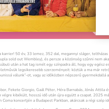
arrier! 50 év, 33 lemez, 352 dal, megannyi sláger, teltházas
upla sold out Wembley), és persze a közönség szűnni nem aka
súbuli után a hat tag ismét egy színpadra áll, hogy egy egész e
életművük legsikeresebb szerzeményeit: köztük a ma már retr
mmunissá válunk”-ot, vagy az időközben népszerű gyermekdallá 
bor, Fekete Giorgio, Gaál Péter, Héra Barnabás, Jónás Attila é
n végre kibékült, hosszú idő után újra együtt a csapat. 2025 m
n Coma koncertjén a Budapest Parkban, akárcsak a régi szép i