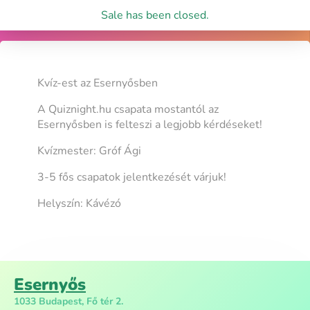
Sale has been closed.
Kvíz-est az Esernyősben
A Quiznight.hu csapata mostantól az
Esernyősben is felteszi a legjobb kérdéseket!
Kvízmester: Gróf Ági
3-5 fős csapatok jelentkezését várjuk!
Helyszín: Kávézó
Esernyős
1033 Budapest, Fő tér 2.