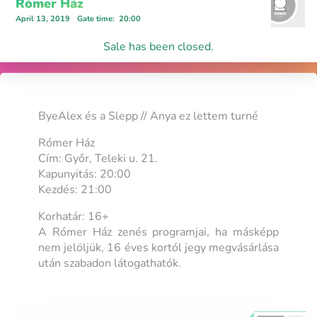
Rómer Ház
April 13, 2019
Gate time
:
20:00
Sale has been closed.
ByeAlex és a Slepp // Anya ez lettem turné
Rómer Ház
Cím: Győr, Teleki u. 21.
Kapunyitás: 20:00
Kezdés: 21:00
Korhatár: 16+
A Rómer Ház zenés programjai, ha másképp
nem jelöljük, 16 éves kortól jegy megvásárlása
után szabadon látogathatók.