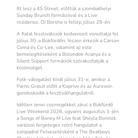
Itt lesz a 4S Street, előttük a szombathelyi
Sunday Brunch formációval és a Live
rezidense, DJ Borsha is fellép július 29-én.
A fiatal fesztiválozók kedvenceit vonultatja fel
július 30-a Bükfürdőn, hiszen érkezik a Carson
Coma és Co-Lee, valamint az este
bemelegítéseként a Bolondok Aranya és a
Silent Support formációk szórakoztatják a
közönséget.
Folk-válogatást kínál július 31-e, amikor a
Parno Graszt előtt a Koprive és az Aurevoir.
gondoskodik a fesztiválhangulatról.
Időtlen zenei csemegékkel zárul a Bükfürdő
Live Weekend 2026, ugyanis augusztus 1-jén
a Songs of Boney M Live feat Sheyla Bonnick
varázsol fergeteges retró hangulatot a
színpadra! Felvezetésként a The Beatboys