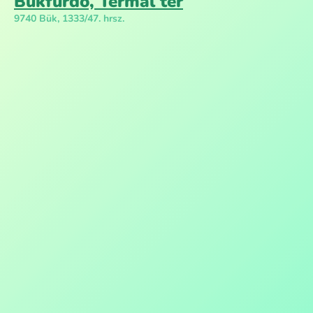
Bükfürdő, Termál tér
9740 Bük, 1333/47. hrsz.