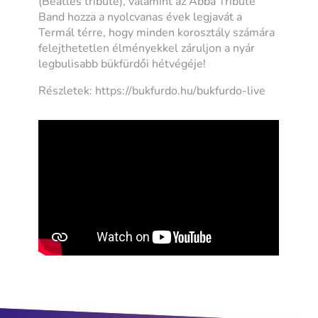
(Beatles tribute), valamint az Abba Tribute
Band hozza a nyolcvanas évek legjavát a
Termál térre, hogy minden korosztály számára
felejthetetlen élményekkel záruljon a nyár
legbulisabb bükfürdői hétvégéje!
Részletek: https://bukfurdo.hu/bukfurdo-live