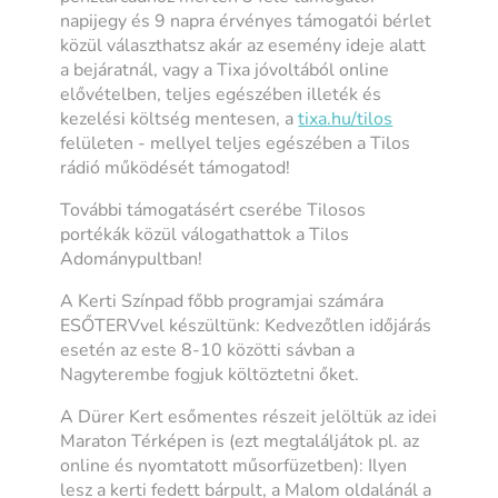
napijegy és 9 napra érvényes támogatói bérlet
közül választhatsz akár az esemény ideje alatt
a bejáratnál, vagy a Tixa jóvoltából online
elővételben, teljes egészében illeték és
kezelési költség mentesen, a
tixa.hu/tilos
felületen - mellyel teljes egészében a Tilos
rádió működését támogatod!
További támogatásért cserébe Tilosos
portékák közül válogathattok a Tilos
Adománypultban!
A Kerti Színpad főbb programjai számára
ESŐTERVvel készültünk: Kedvezőtlen időjárás
esetén az este 8-10 közötti sávban a
Nagyterembe fogjuk költöztetni őket.
A Dürer Kert esőmentes részeit jelöltük az idei
Maraton Térképen is (ezt megtaláljátok pl. az
online és nyomtatott műsorfüzetben): Ilyen
lesz a kerti fedett bárpult, a Malom oldalánál a