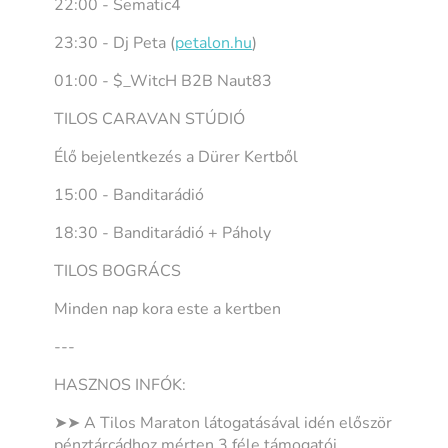
22:00 - Sematic4
23:30 - Dj Peta (
petalon.hu
)
01:00 - $_WitcH B2B Naut83
TILOS CARAVAN STÚDIÓ
Élő bejelentkezés a Dürer Kertből
15:00 - Banditarádió
18:30 - Banditarádió + Páholy
TILOS BOGRÁCS
Minden nap kora este a kertben
---
HASZNOS INFÓK:
➤➤ A Tilos Maraton látogatásával idén először
pénztárcádhoz mérten 3 féle támogatói