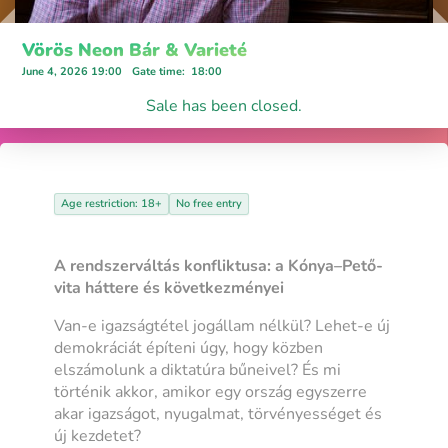
Vörös Neon Bár & Varieté
June 4, 2026 19:00
Gate time
:
18:00
Sale has been closed.
Age restriction: 18+
No free entry
A rendszerváltás konfliktusa: a Kónya–Pető-
vita háttere és következményei
Van-e igazságtétel jogállam nélkül? Lehet-e új
demokráciát építeni úgy, hogy közben
elszámolunk a diktatúra bűneivel? És mi
történik akkor, amikor egy ország egyszerre
akar igazságot, nyugalmat, törvényességet és
új kezdetet?