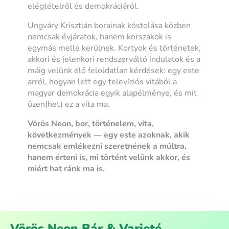
elégtételről és demokráciáról.
Ungváry Krisztián borainak kóstolása közben
nemcsak évjáratok, hanem korszakok is
egymás mellé kerülnek. Kortyok és történetek,
akkori és jelenkori rendszerváltó indulatok és a
máig velünk élő feloldatlan kérdések: egy este
arról, hogyan lett egy televíziós vitából a
magyar demokrácia egyik alapélménye, és mit
üzen(het) ez a vita ma.
Vörös Neon, bor, történelem, vita,
következmények — egy este azoknak, akik
nemcsak emlékezni szeretnének a múltra,
hanem érteni is, mi történt velünk akkor, és
miért hat ránk ma is.
Vörös Neon Bár & Varieté