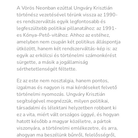
A Vörös Neonban ezúttal Ungváry Krisztián
történész vezetésével térünk vissza az 1990-
es rendszerváltás egyik legfontosabb és
legfeszültebb politikai pillanatához: az 1991-
es Kónya–Pető-vitához. Ahhoz az estéhez,
amelyben nem csupán két politikus álláspontja
ütközött, hanem két rendszerváltás-kép is: az
egyik az erkölcsi és történelmi számonkérést
sürgette, a másik a jogállamiság
sérthetetlenségét féltette.
Ez az este nem nosztalgia, hanem pontos,
izgalmas és nagyon is mai kérdéseket felvető
történelmi nyomozás. Ungváry Krisztián
segítségével megnézzük, milyen politikai,
társadalmi és lélektani helyzetben robbant ki
ez a vita, miért vált országos üggyé, és hogyan
hatott később a magyar közéletre, a pártok
viszonyára, a történelmi emlékezetre, és arra,
ahogyan ma beszélünk bűnről, felelősségről,