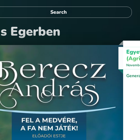
ás Egerben
Egye
(Agri
Novembe
Genera