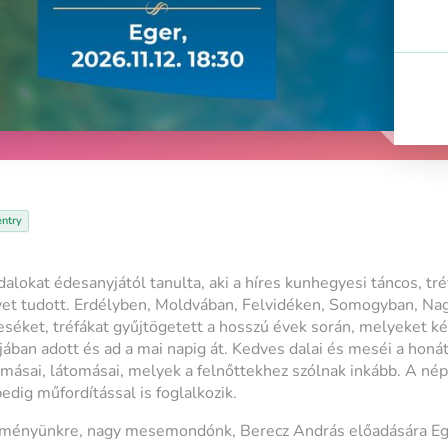
entry
alokat édesanyjától tanulta, aki a híres kunhegyesi táncos, tré
lyet tudott. Erdélyben, Moldvában, Felvidéken, Somogyban, N
séket, tréfákat gyűjtögetett a hosszú évek során, melyeket 
ában adott és ad a mai napig át. Kedves dalai és meséi a honá
ásai, látomásai, melyek a felnőttekhez szólnak inkább. A né
ig műfordítással is foglalkozik.
eményünkre, nagy mesemondónk, Berecz András előadására Eg