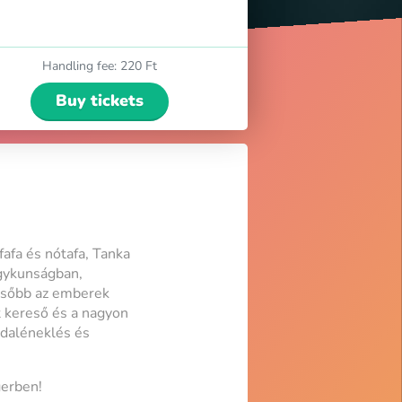
Handling fee
:
220 Ft
Buy tickets
fafa és nótafa, Tanka
agykunságban,
később az emberek
t kereső és a nagyon
pdaléneklés és
erben!