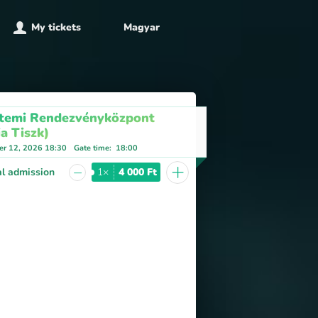
My tickets
Magyar
temi Rendezvényközpont
a Tiszk)
r 12, 2026 18:30
Gate time
:
18:00
+
−
l admission
1×
4 000 Ft