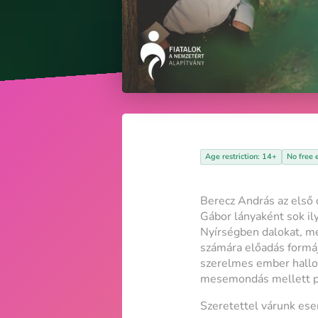
Age restriction: 14+
No free 
Berecz András az első d
Gábor lányaként sok i
Nyírségben dalokat, me
számára előadás formáj
szerelmes ember hallom
mesemondás mellett ped
Szeretettel várunk es