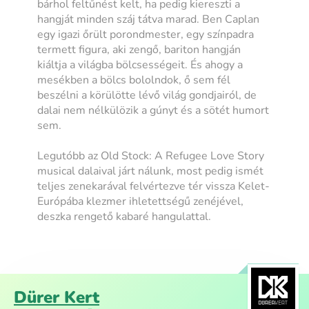
bárhol feltűnést kelt, ha pedig kiereszti a
hangját minden száj tátva marad. Ben Caplan
egy igazi őrült porondmester, egy színpadra
termett figura, aki zengő, bariton hangján
kiáltja a világba bölcsességeit. És ahogy a
mesékben a bölcs bololndok, ő sem fél
beszélni a körülötte lévő világ gondjairól, de
dalai nem nélkülözik a gúnyt és a sötét humort
sem.
Legutóbb az Old Stock: A Refugee Love Story
musical dalaival járt nálunk, most pedig ismét
teljes zenekarával felvértezve tér vissza Kelet-
Európába klezmer ihletettségű zenéjével,
deszka rengető kabaré hangulattal.
Dürer Kert