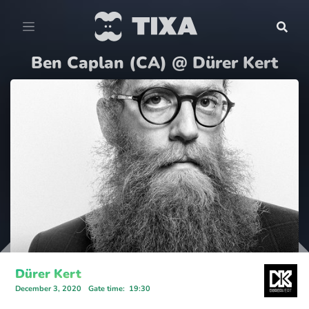
Ben Caplan (CA) @ Dürer Kert
Dürer Kert
December 3, 2020
Gate time
:
19:30