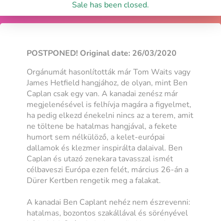
Sale has been closed.
POSTPONED! Original date: 26/03/2020
Orgánumát hasonlították már Tom Waits vagy
James Hetfield hangjához, de olyan, mint Ben
Caplan csak egy van. A kanadai zenész már
megjelenésével is felhívja magára a figyelmet,
ha pedig elkezd énekelni nincs az a terem, amit
ne töltene be hatalmas hangjával, a fekete
humort sem nélkülöző, a kelet-európai
dallamok és klezmer inspirálta dalaival. Ben
Caplan és utazó zenekara tavasszal ismét
célbaveszi Európa ezen felét, március 26-án a
Dürer Kertben rengetik meg a falakat.
A kanadai Ben Caplant nehéz nem észrevenni:
hatalmas, bozontos szakállával és sörényével