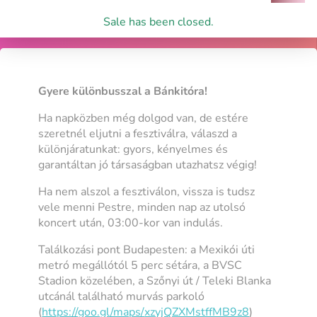
Sale has been closed.
Gyere különbusszal a Bánkitóra!
Ha napközben még dolgod van, de estére
szeretnél eljutni a fesztiválra, válaszd a
különjáratunkat: gyors, kényelmes és
garantáltan jó társaságban utazhatsz végig!
Ha nem alszol a fesztiválon, vissza is tudsz
vele menni Pestre, minden nap az utolsó
koncert után, 03:00-kor van indulás.
Találkozási pont Budapesten: a Mexikói úti
metró megállótól 5 perc sétára, a BVSC
Stadion közelében, a Szőnyi út / Teleki Blanka
utcánál található murvás parkoló
(
https://goo.gl/maps/
xzyjQZXMstffMB9z8
)