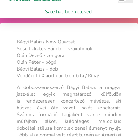
Sale has been closed.
Bágyi Balázs New Quartet
Soso Lakatos Sándor - szaxofonok
Oláh Dezső - zongora
Oláh Péter - bőgő
Bágyi Balázs – dob
Vendég: Li Xiaochuan trombita / Kína/
A dobos-zeneszerző Bágyi Balázs a magyar
jazz-élet egyik meghatározó, külföldön
is rendszeresen koncertező művésze, aki
húszas évei óta vezeti saját zenekarait.
Számos formáció tagjaként szinte minden
műfajban alkot, különleges, melodikus
dobolási stílusa komplex zenei élményt nyújt.
Több alkalommal vett részt turnén az Amerikai