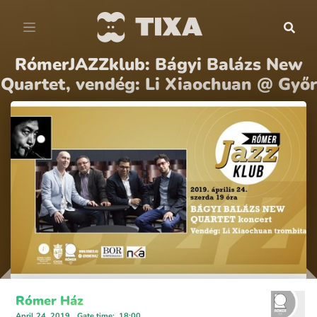
RómerJAZZklub: Bágyi Balázs New
Quartet, vendég: Li Xiaochuan @ Győr
Rómer Ház
April 24, 2019
Gate time
:
18:00