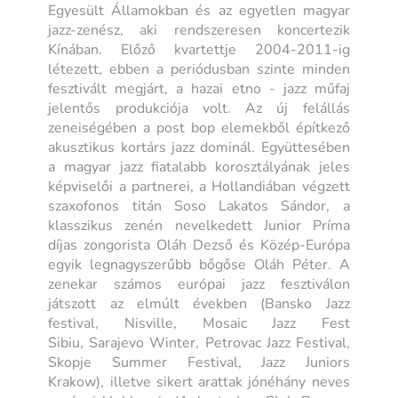
Egyesült Államokban és az egyetlen magyar
jazz-zenész, aki rendszeresen koncertezik
Kínában. Előző kvartettje 2004-2011-ig
létezett, ebben a periódusban szinte minden
fesztivált megjárt, a hazai etno - jazz műfaj
jelentős produkciója volt. Az új felállás
zeneiségében a post bop elemekből építkező
akusztikus kortárs jazz dominál. Együttesében
a magyar jazz fiatalabb korosztályának jeles
képviselői a partnerei, a Hollandiában végzett
szaxofonos titán Soso Lakatos Sándor, a
klasszikus zenén nevelkedett Junior Príma
díjas zongorista Oláh Dezső és Közép-Európa
egyik legnagyszerűbb bőgőse Oláh Péter. A
zenekar számos európai jazz fesztiválon
játszott az elmúlt években (Bansko Jazz
festival, Nisville, Mosaic Jazz Fest
Sibiu, Sarajevo Winter, Petrovac Jazz Festival,
Skopje Summer Festival, Jazz Juniors
Krakow), illetve sikert arattak jónéhány neves