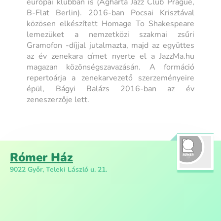
európai klubban is (Agharta Jazz Club Prague,
B-Flat Berlin). 2016-ban Pocsai Krisztával
közösen elkészített Homage To Shakespeare
lemezüket a nemzetközi szakmai zsűri
Gramofon -díjjal jutalmazta, majd az együttes
az év zenekara címet nyerte el a JazzMa.hu
magazan közönségszavazásán. A formáció
repertoárja a zenekarvezető szerzeményeire
épül, Bágyi Balázs 2016-ban az év
zeneszerzője lett.
Rómer Ház
9022 Győr, Teleki László u. 21.