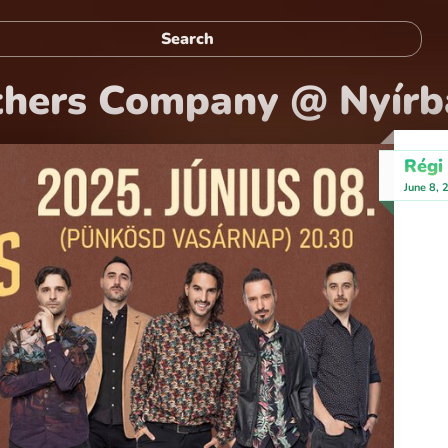
thers Company @ Nyírb
Régi
June 8,