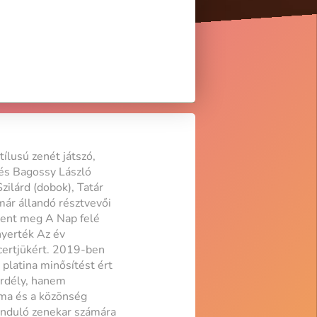
ílusú zenét játszó,
 és Bagossy László
zilárd (dobok), Tatár
már állandó résztvevői
lent meg A Nap felé
nyerték Az év
ncertjükért. 2019-ben
latina minősítést ért
Erdély, hanem
kma és a közönség
 induló zenekar számára