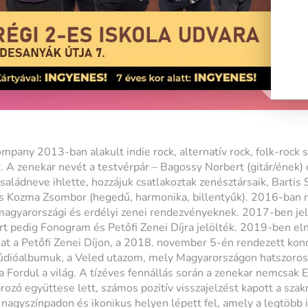
any 2013-ban alakult indie rock, alternatív rock, folk-rock st
. A zenekar nevét a testvérpár – Bagossy Norbert (gitár/ének)
családneve ihlette, hozzájuk csatlakoztak zenésztársaik, Bartis S
) és Kozma Zsombor (hegedű, harmonika, billentyűk). 2016-ban 
magyarországi és erdélyi zenei rendezvényeknek. 2017-ben je
t pedig Fonogram és Petőfi Zenei Díjra jelölték. 2019-ben el
íjat a Petőfi Zenei Díjon, a 2018. november 5-én rendezett ko
údióalbumuk, a Veled utazom, mely Magyarországon hatszoros p
a Fordul a világ. A tízéves fennállás során a zenekar nemcsak 
zó együttese lett, számos pozitív visszajelzést kapott a sza
n nagyszínpadon és ikonikus helyen lépett fel, amely a legtöbb