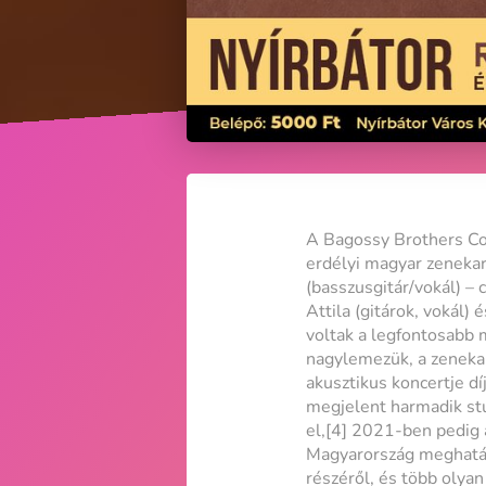
A Bagossy Brothers Comp
erdélyi magyar zenekar
(basszusgitár/vokál) – 
Attila (gitárok, vokál
voltak a legfontosabb 
nagylemezük, a zenekar
akusztikus koncertje d
megjelent harmadik st
el,[4] 2021-ben pedig 
Magyarország meghatáro
részéről, és több olya