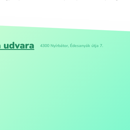
a udvara
4300 Nyírbátor, Édesanyák útja 7.