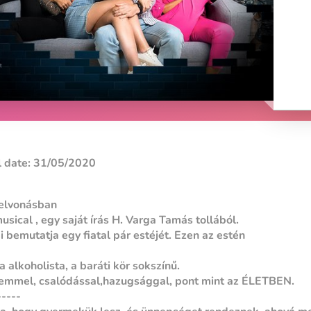
 date: 31/05/2020
felvonásban
sical , egy saját írás H. Varga Tamás tollából.
bemutatja egy fiatal pár estéjét. Ezen az estén
 alkoholista, a baráti kör sokszínű.
lemmel, csalódással,hazugsággal, pont mint az ÉLETBEN.
-----