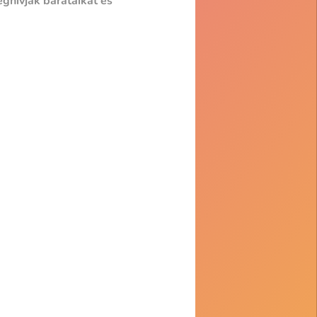
ghívják barátaikat és