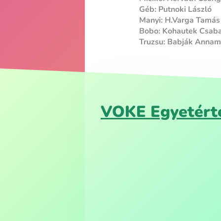
Géb: Putnoki László
Manyi: H.Varga Tamás
Bobo: Kohautek Csab
Truzsu: Babják Annam
VOKE Egyetérté