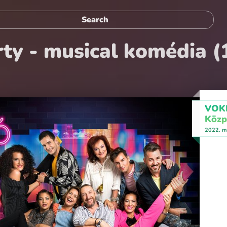
ty - musical komédia (
VOKE
Közp
2022. m