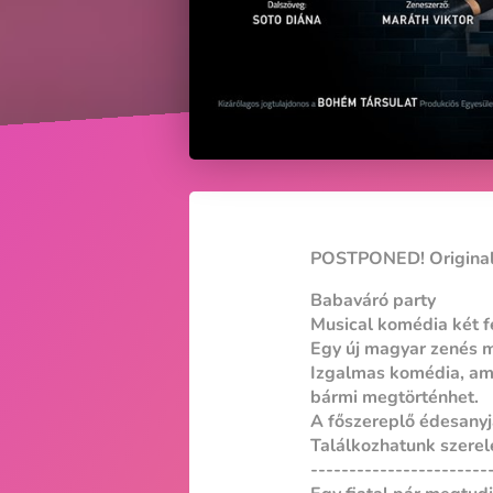
POSTPONED! Original
Babaváró party
Musical komédia két 
Egy új magyar zenés mu
Izgalmas komédia, ami 
bármi megtörténhet.
A főszereplő édesanyja
Találkozhatunk szere
-----------------------