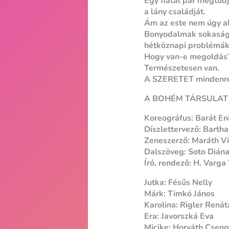
Egy fiatal pár megtud
a lány családját.
Ám az este nem úgy al
Bonyodalmak sokasága,
hétköznapi problémák
Hogy van-e megoldás
Természetesen van.
A SZERETET mindenre
A BOHÉM TÁRSULAT 
Koreográfus: Barát En
Díszlettervező: Bartha
Zeneszerző: Maráth Vi
Dalszöveg: Soto Dián
Író, rendező: H. Varg
Jutka: Fésűs Nelly
Márk: Timkó János
Karolina: Rigler Renát
Era: Javorszká Eva
Micike: Horváth Csen