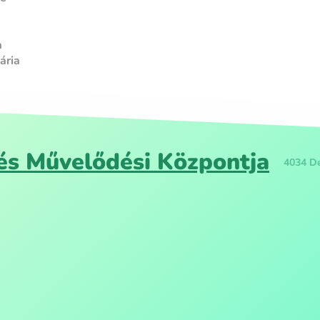
a
ária
s Művelődési Központja
4034 De