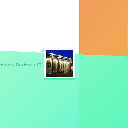
brecen, Faraktár u. 67.