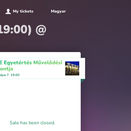
My tickets
Magyar
19:00) @
 Egyetértés Művelődési
ontja
ájus 7. 19:00
Sale has been closed.