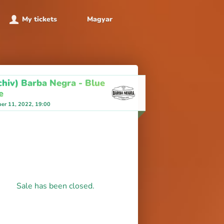
My tickets
Magyar
chiv) Barba Negra - Blue
e
er 11, 2022, 19:00
Sale has been closed.