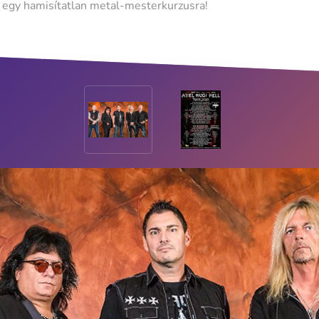
 egy hamisítatlan metal-mesterkurzusra!