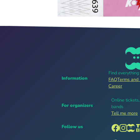
Find everythin
Information
FAQ
Terms and 
Career
Online tickets
For organizers
bands
Tell me more
Follow us