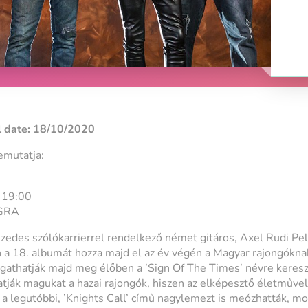
 date: 18/10/2020
mutatja:
 19:00
GRA
zedes szólókarrierrel rendelkező német gitáros, Axel Rudi Pell
a 18. albumát hozza majd el az év végén a Magyar rajongóknak
gathatják majd meg élőben a ’Sign Of The Times’ névre keres
ák magukat a hazai rajongók, hiszen az elképesztő életművel
 a legutóbbi, ’Knights Call’ című nagylemezt is meózhatták, m