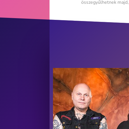
összegyűlhetnek majd,