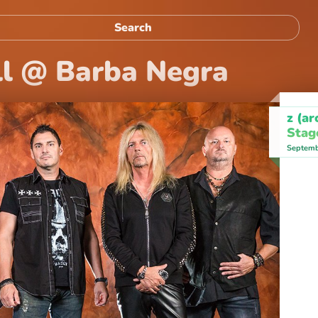
ll @ Barba Negra
z (ar
Stag
Septemb