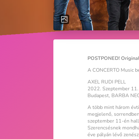
POSTPONED! Original
A CONCERTO Music be
AXEL RUDI PELL
2022. Szeptember 11.
Budapest, BARBA NE
A több mint három évti
megjelenő, sorrendben 
szeptember 11-én hall
Szerencsésnek mondhatj
éve pályán lévő zenész