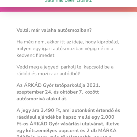
Sale has been closed.
Voltál már valaha autósmoziban?
Ha még nem, akkor itt az ideje, hogy kipróbáld,
milyen egy igazi autósmoziban végig nézni a
kedvenc filmedet.
Vedd meg a jegyed, parkolj le, kapcsold be a
rádiód és mozizz az autódból!
Az ÁRKÁD Győr tetőparkolója 2021.
szeptember 24. és október 7. között
autósmozivá alakul át.
A jegy ára 3.490 Ft, ami autónként értendő és
ráadásul ajándékba kapsz mellé egy 2.000
Ft-os ÁRKÁD Győr vásárlási utalványt, illetve
egy kétszemélyes popcornt és 2 db MÁRKA