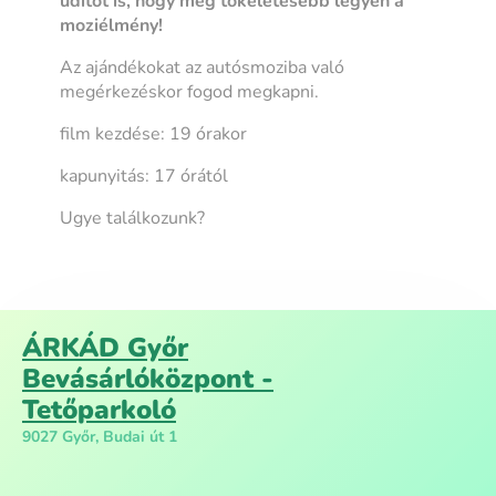
üdítőt is, hogy még tökéletesebb legyen a
moziélmény!
Az ajándékokat az autósmoziba való
megérkezéskor fogod megkapni.
film kezdése: 19 órakor
kapunyitás: 17 órától
Ugye találkozunk?
ÁRKÁD Győr
Bevásárlóközpont -
Tetőparkoló
9027 Győr, Budai út 1