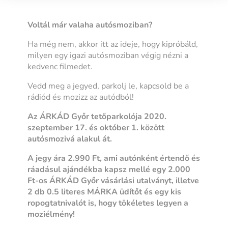
Voltál már valaha autósmoziban?
Ha még nem, akkor itt az ideje, hogy kipróbáld,
milyen egy igazi autósmoziban végig nézni a
kedvenc filmedet.
Vedd meg a jegyed, parkolj le, kapcsold be a
rádiód és mozizz az autódból!
Az ÁRKÁD Győr tetőparkolója 2020.
szeptember 17. és október 1. között
autósmozivá alakul át.
A jegy ára 2.990 Ft, ami autónként értendő és
ráadásul ajándékba kapsz mellé egy 2.000
Ft-os ÁRKÁD Győr vásárlási utalványt, illetve
2 db 0.5 literes MÁRKA üdítőt és egy kis
ropogtatnivalót is, hogy tökéletes legyen a
moziélmény!