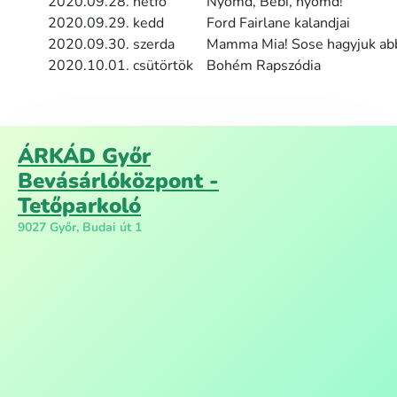
2020.09.28. hétfő
Nyomd, Bébi, nyomd!
2020.09.29. kedd
Ford Fairlane kalandjai
2020.09.30. szerda
Mamma Mia! Sose hagyjuk ab
2020.10.01. csütörtök
Bohém Rapszódia
ÁRKÁD Győr
Bevásárlóközpont -
Tetőparkoló
9027 Győr, Budai út 1