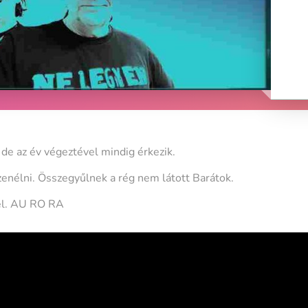
 de az év végeztével mindig érkezik.
zenélni. Összegyűlnek a rég nem látott Barátok.
el. AU RO RA