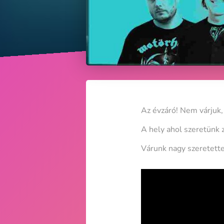
Az évzáró! Nem várjuk,
A hely ahol szeretünk 
Várunk nagy szeretett