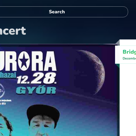
cert
Brid
Decembe