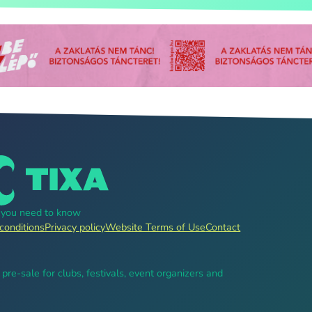
g you need to know
conditions
Privacy policy
Website Terms of Use
Contact
, pre-sale for clubs, festivals, event organizers and