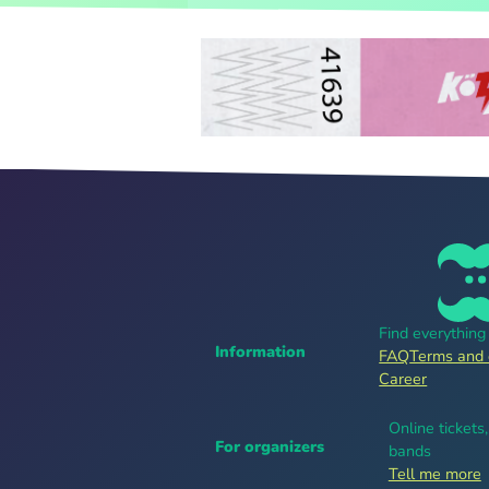
Find everythin
Information
FAQ
Terms and 
Career
Online tickets
For organizers
bands
Tell me more