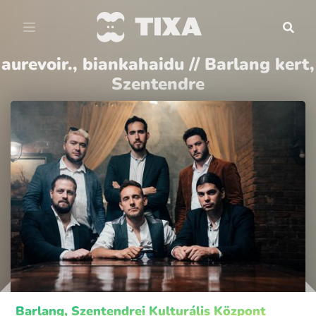
aurevoir., biankahaidu // Barlang kert,
Szentendre
Barlang, Szentendrei Kulturális Központ