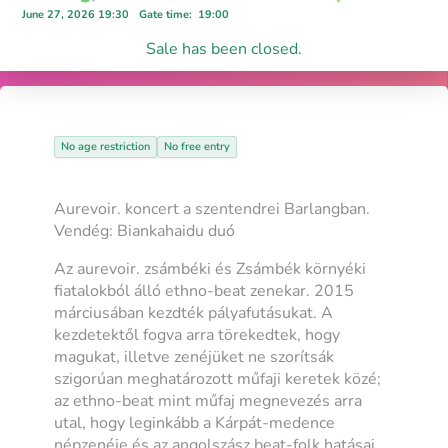
June 27, 2026 19:30
Gate time
:
19:00
Sale has been closed.
No age restriction
No free entry
Aurevoir. koncert a szentendrei Barlangban.
Vendég: Biankahaidu duó
Az aurevoir. zsámbéki és Zsámbék környéki
fiatalokból álló ethno-beat zenekar. 2015
márciusában kezdték pályafutásukat. A
kezdetektől fogva arra törekedtek, hogy
magukat, illetve zenéjüket ne szorítsák
szigorúan meghatározott műfaji keretek közé;
az ethno-beat mint műfaj megnevezés arra
utal, hogy leginkább a Kárpát-medence
népzenéje és az angolszász beat-folk hatásai