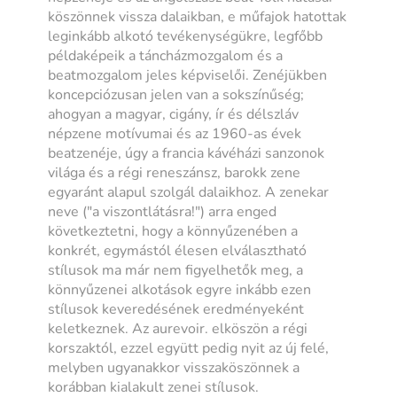
köszönnek vissza dalaikban, e műfajok hatottak
leginkább alkotó tevékenységükre, legfőbb
példaképeik a táncházmozgalom és a
beatmozgalom jeles képviselői. Zenéjükben
koncepciózusan jelen van a sokszínűség;
ahogyan a magyar, cigány, ír és délszláv
népzene motívumai és az 1960-as évek
beatzenéje, úgy a francia kávéházi sanzonok
világa és a régi reneszánsz, barokk zene
egyaránt alapul szolgál dalaikhoz. A zenekar
neve ("a viszontlátásra!") arra enged
következtetni, hogy a könnyűzenében a
konkrét, egymástól élesen elválasztható
stílusok ma már nem figyelhetők meg, a
könnyűzenei alkotások egyre inkább ezen
stílusok keveredésének eredményeként
keletkeznek. Az aurevoir. elköszön a régi
korszaktól, ezzel együtt pedig nyit az új felé,
melyben ugyanakkor visszaköszönnek a
korábban kialakult zenei stílusok.