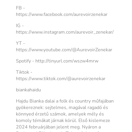
FB -
https://www.facebook.com/aurevoirzenekar
IG -
https://www.instagram.com/aurevoir_zenekar/
YT -
https://www.youtube.com/@AurevoirZenekar
Spotify - http://tinyurl.com/wszw4mrw
Tiktok -
https://www.tiktok.com/@aurevoirzenekar
biankahaidu
Hajdu Bianka dalai a folk és country műfajában
gyökereznek: sejtelmes, magával ragadó és
könnyed érzetű számok, amelyek mély és
komoly témákat járnak körül. Első kislemeze
2024 februárjában jelent meg. Nyáron a