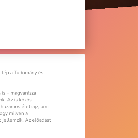
t lép a Tudomány és
a is – magyarázza
k. Az is közös
huzamos életrajz, ami
hogy milyen a
 jellemzik. Az előadást