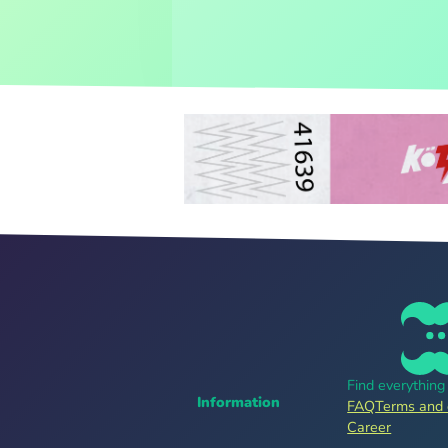
Find everythin
Information
FAQ
Terms and 
Career