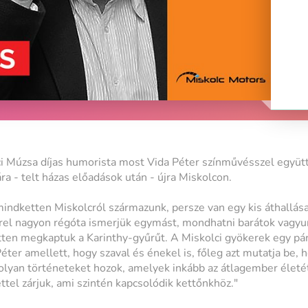
i Múzsa díjas humorista most Vida Péter színművésszel együt
a - telt házas előadások után - újra Miskolcon.
 mindketten Miskolcról származunk, persze van egy kis áthallás
rel nagyon régóta ismerjük egymást, mondhatni barátok vagyun
ten megkaptuk a Karinthy-gyűrűt. A Miskolci gyökerek egy pár
Péter amellett, hogy szaval és énekel is, főleg azt mutatja be, 
olyan történeteket hozok, amelyek inkább az átlagember életét
tel zárjuk, ami szintén kapcsolódik kettőnkhöz."