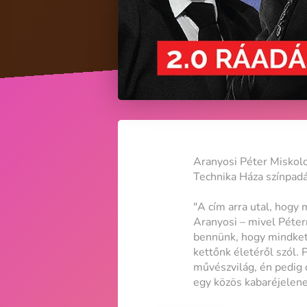
Aranyosi Péter Miskolc
Technika Háza színpadár
"A cím arra utal, hogy
Aranyosi – mivel Péter
bennünk, hogy mindket
kettőnk életéről szól. 
művészvilág, én pedig 
egy közös kabaréjelenet