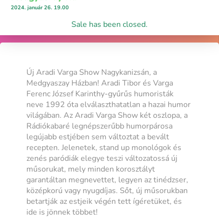
2024. január 26. 19.00
Sale has been closed.
Új Aradi Varga Show Nagykanizsán, a
Medgyaszay Házban! Aradi Tibor és Varga
Ferenc József Karinthy-gyűrűs humoristák
neve 1992 óta elválaszthatatlan a hazai humor
világában. Az Aradi Varga Show két oszlopa, a
Rádiókabaré legnépszerűbb humorpárosa
legújabb estjében sem változtat a bevált
recepten. Jelenetek, stand up monológok és
zenés paródiák elegye teszi változatossá új
műsorukat, mely minden korosztályt
garantáltan megnevettet, legyen az tinédzser,
középkorú vagy nyugdíjas. Sőt, új műsorukban
betartják az estjeik végén tett ígéretüket, és
ide is jönnek többet!