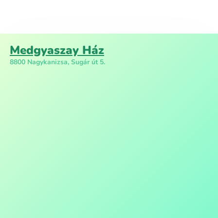
Medgyaszay Ház
8800 Nagykanizsa, Sugár út 5.