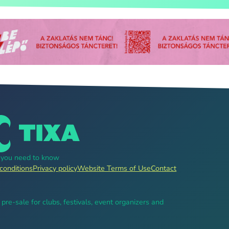
g you need to know
conditions
Privacy policy
Website Terms of Use
Contact
, pre-sale for clubs, festivals, event organizers and