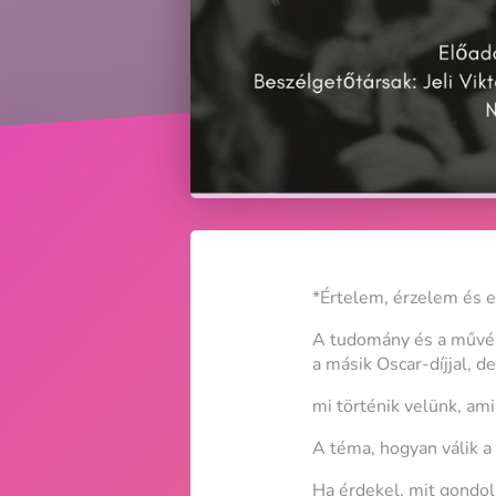
*Értelem, érzelem és e
A tudomány és a művész
a másik Oscar-díjjal, d
mi történik velünk, ami
A téma, hogyan válik a 
Ha érdekel, mit gondol 