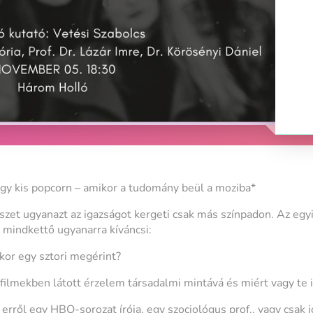
gy kis popcorn – amikor a tudomány beül a moziba*
et ugyanazt az igazságot kergeti csak más színpadon. Az egyik
e mindkettő ugyanarra kíváncsi:
kor egy sztori megérint?
filmekben látott érzelem társadalmi mintává és miért vagy te i
erről egy HBO-sorozat írója, egy szociológus prof., vagy csak 