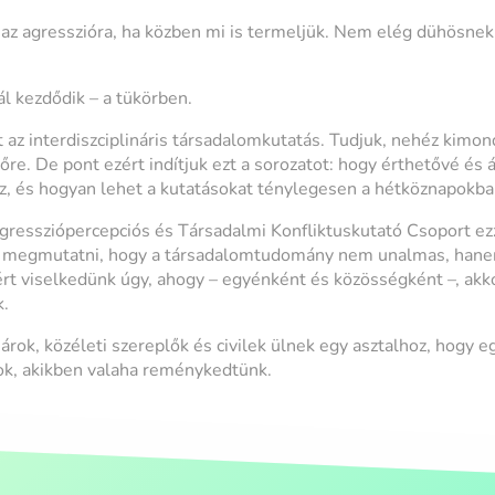
z agresszióra, ha közben mi is termeljük. Nem elég dühösnek 
 kezdődik – a tükörben.
 az interdiszciplináris társadalomkutatás. Tudjuk, nehéz kimond
re. De pont ezért indítjuk ezt a sorozatot: hogy érthetővé és 
ész, és hogyan lehet a kutatásokat ténylegesen a hétköznapokba
 Agressziópercepciós és Társadalmi Konfliktuskutató Csoport ez
né megmutatni, hogy a társadalomtudomány nem unalmas, hane
rt viselkedünk úgy, ahogy – egyénként és közösségként –, akko
k.
árok, közéleti szereplők és civilek ülnek egy asztalhoz, hogy 
ok, akikben valaha reménykedtünk.