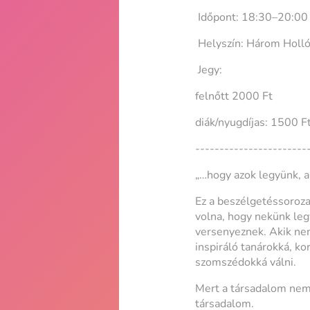
Időpont: 18:30–20:00
Helyszín: Három Holló,
Jegy:
felnőtt 2000 Ft
diák/nyugdíjas: 1500 F
-----------------------
„…hogy azok legyünk, 
Ez a beszélgetéssoroza
volna, hogy nekünk le
versenyeznek. Akik nem
inspiráló tanárokká, k
szomszédokká válni.
Mert a társadalom nem 
társadalom.