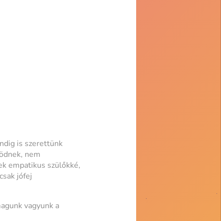
ndig is szerettünk
ködnek, nem
ek empatikus szülőkké,
sak jófej
 magunk vagyunk a