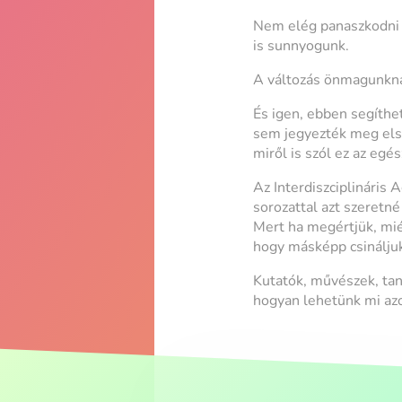
Nem elég panaszkodni a
is sunnyogunk.
A változás önmagunknál
És igen, ebben segíthet
sem jegyezték meg első
miről is szól ez az eg
Az Interdiszciplináris
sorozattal azt szeret
Mert ha megértjük, mié
hogy másképp csinálju
Kutatók, művészek, tan
hogyan lehetünk mi az