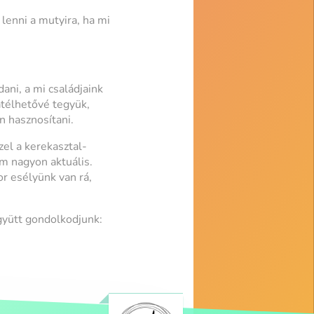
lenni a mutyira, ha mi
ani, a mi családjaink
átélhetővé tegyük,
n hasznosítani.
zel a kerekasztal-
m nagyon aktuális.
r esélyünk van rá,
együtt gondolkodjunk: