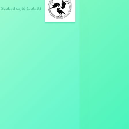
 Szabad sajtó 1. alatt)