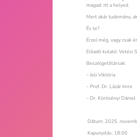
magad: itt a helyed.
Mert akár tudomány, aká
És te?
Érzel még, vagy csak é
Előadó kutató: Vetési 
Beszélgetőtársak:
– Jeli Viktória
– Prof. Dr. Lázár Imre
– Dr. Körösényi Dániel
Dátum: 2025. november
Kapunyitás: 18:00