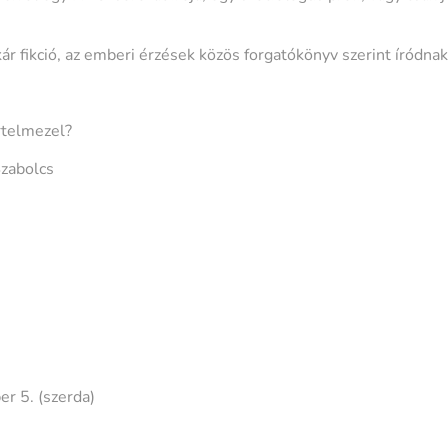
r fikció, az emberi érzések közös forgatókönyv szerint íródnak
rtelmezel?
Szabolcs
 5. (szerda)