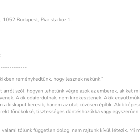
 1052 Budapest, Piarista köz 1.
t
-------------
akikben reménykedtünk, hogy lesznek nekünk.”
t arról szól, hogyan lehetünk végre azok az emberek, akiket mi
gyenek. Akik odafordulnak, nem kirekesztenek. Akik együttmű
 a kiskaput keresik, hanem az utat közösen építik. Akik képes
orrekt főnökökké, tisztességes döntéshozókká vagy egyszerűen c
valami tőlünk független dolog, nem rajtunk kívül létezik. Mi