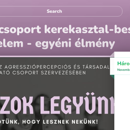
soport kerekasztal-bes
zelem - egyéni élmény
Háro
Novembe