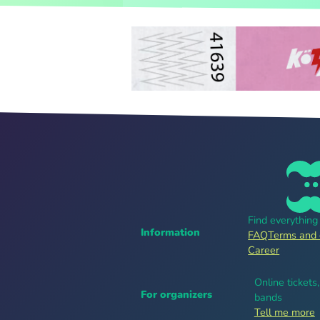
Find everythin
Information
FAQ
Terms and 
Career
Online tickets
For organizers
bands
Tell me more