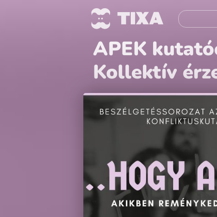
APEK kutatóc
Kollektív ér