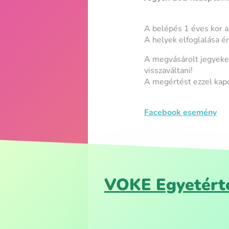
A belépés 1 éves kor a
A helyek elfoglalása é
A megvásárolt jegyeket
visszaváltani!
A megértést ezzel kap
Facebook esemény
VOKE Egyetérté