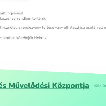
latt ingyenes!
rkezési sorrendben történik!
 kizárólag a rendezvény törlése vagy elhalasztása esetén áll
csolatban köszönjük Nektek!
s Művelődési Központja
4034 De