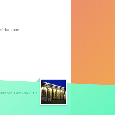
 módunkban
brecen, Faraktár u. 67.