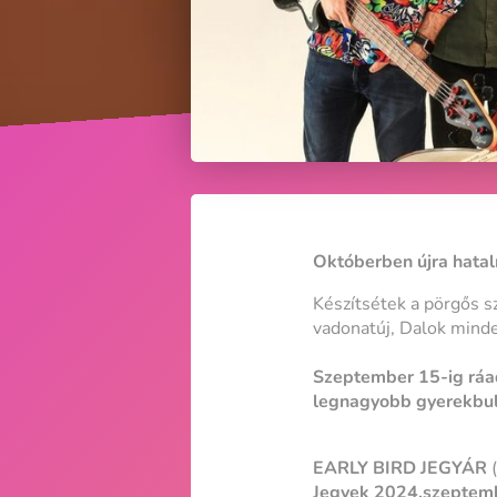
Októberben újra hata
Készítsétek a pörgős sz
vadonatúj, Dalok mind
Szeptember 15-ig ráa
legnagyobb gyerekbuli
EARLY BIRD JEGYÁR
(
Jegyek 2024.szeptemb