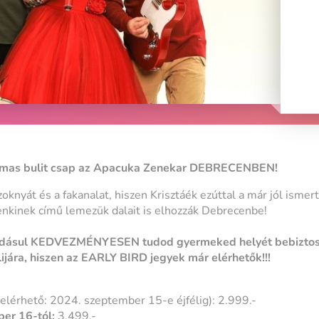
lmas bulit csap az Apacuka Zenekar DEBRECENBEN!
oknyát és a fakanalat, hiszen Krisztáék ezúttal a már jól ismer
enkinek című lemezük dalait is elhozzák Debrecenbe!
dásul KEDVEZMÉNYESEN tudod gyermeked helyét bebiztosí
jára, hiszen az EARLY BIRD jegyek már elérhetők!!!
elérhető: 2024. szeptember 15-e éjfélig): 2.999.-
er 16-tól:
3.499.-