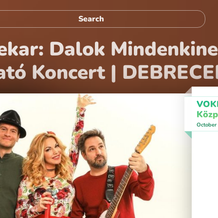
ekar: Dalok Mindenkin
tó Koncert | DEBREC
VOKE
Közp
October