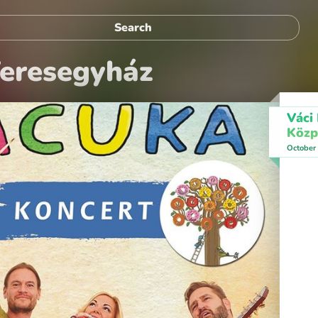
eresegyház
Váci
Közp
October