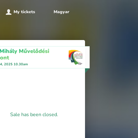
My tickets
Magyar
 Mihály Művelődési
ont
 4, 2025 10.30am
Sale has been closed.