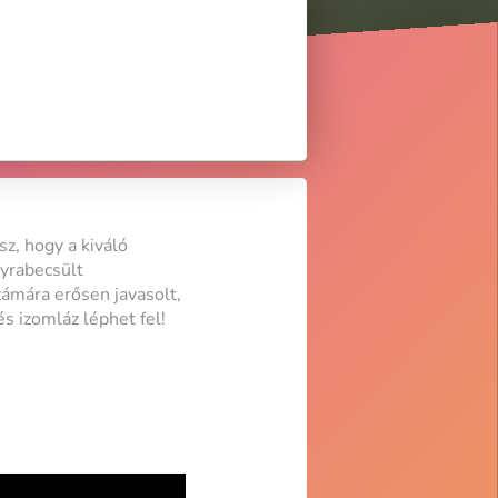
z, hogy a kiváló
gyrabecsült
ámára erősen javasolt,
s izomláz léphet fel!