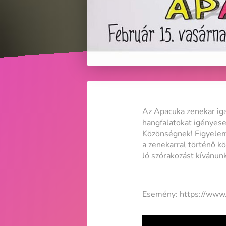
Az Apacuka zenekar iga
hangfalatokat igényese
Közönségnek! Figyelem!
a zenekarral történő k
Jó szórakozást kívánunk
Esemény: https://ww