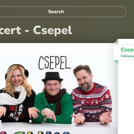
ert - Csepel
Csep
Februar