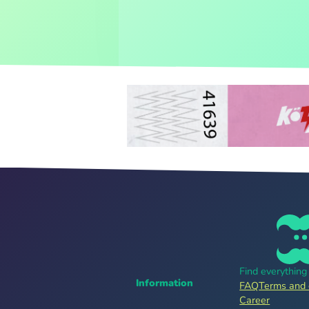
Find everythin
Information
FAQ
Terms and 
Career