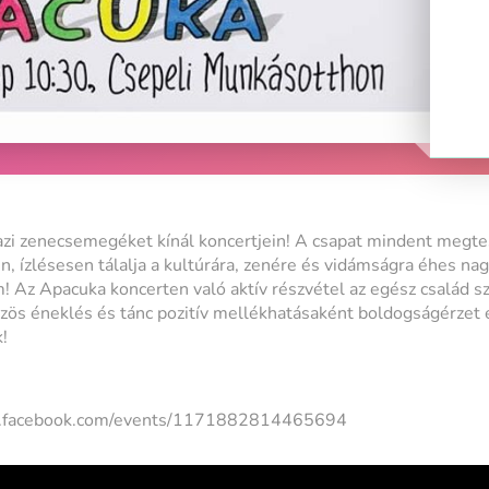
zi zenecsemegéket kínál koncertjein! A csapat mindent megtes
n, ízlésesen tálalja a kultúrára, zenére és vidámságra éhes na
 Az Apacuka koncerten való aktív részvétel az egész család sz
özös éneklés és tánc pozitív mellékhatásaként boldogságérzet é
!
w.facebook.com/events/1171882814465694