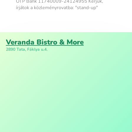
OTP Bank 11740009-24124955 Kérjük,
írjátok a közleményrovatba: "stand-up"
Veranda Bistro & More
2890 Tata, Fáklya u.4.