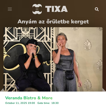
Anyám az őrületbe kerget
Veranda Bistro & More
October 11, 2025 19:00
Gate time
:
18:30