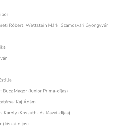
ibor
éti Róbert, Wettstein Márk, Szamosvári Gyöngyvér
ika
tván
tilla
ucz Magor (Junior Prima-díjas)
katársa: Kaj Ádám
s Károly (Kossuth- és Jászai-díjas)
(Jászai-díjas)