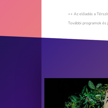
++ Az előadás a Térsz
További programok és 