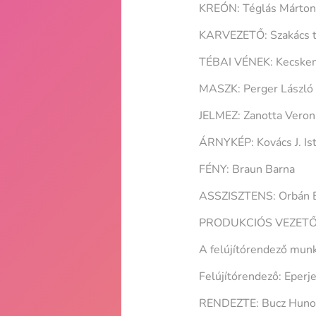
KREÓN: Téglás Márton
KARVEZETŐ: Szakács t
TÉBAI VÉNEK: Kecskem
MASZK: Perger László
JELMEZ: Zanotta Veron
ÁRNYKÉP: Kovács J. Is
FÉNY: Braun Barna
ASSZISZTENS: Orbán Es
PRODUKCIÓS VEZETŐ: B
A felújítórendező mun
Felújítórendező: Eperje
RENDEZTE: Bucz Hunor 