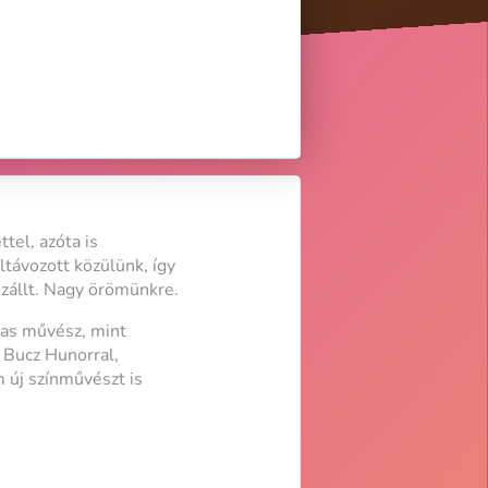
tel, azóta is
távozott közülünk, így
szállt. Nagy örömünkre.
jas művész, mint
 Bucz Hunorral,
m új színművészt is