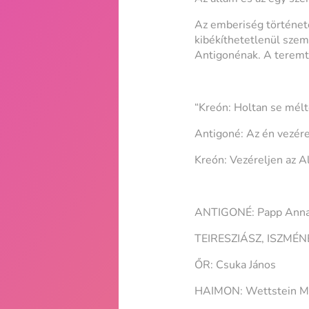
Az emberiség története
kibékíthetetlenül szemb
Antigonénak. A teremt
“Kreón: Holtan se mélt
Antigoné: Az én vezére
Kreón: Vezéreljen az Al
ANTIGONÉ: Papp Anna
TEIRESZIÁSZ, ISZMÉNÉ:
ŐR: Csuka János
HAIMON: Wettstein M