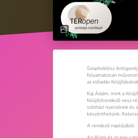
Szophoklész Antigonéjá
folyamatosan műsoron t
az előadás felújításána
Kaj Ádám, mint a felúj
felújítórendező vesz r
színházi nyelvének és a
köszönthetünk: Kelecsé
A rendező naplójából:
Az állam és az egy sz