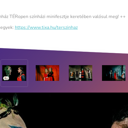
ínház
TÉRopen
színházi minifesztje keretében valósul meg! ++
jegyek:
https://www.tixa.hu/terszinhaz