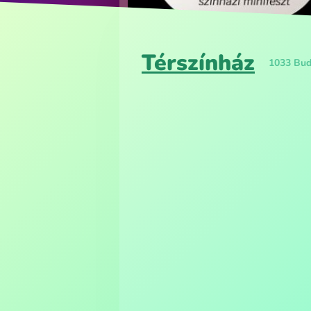
Térszínház
1033 Buda