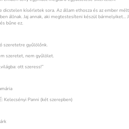
 dicstelen kísérletek sora. Az állam ethosza és az ember mél
en állnak. Jaj annak, aki megtestesíteni készül bármelyiket… J
és bűne ez.
ó szeretetre gyűlölőnk.
m szeretet, nem gyűlölet.
világba: ott szeress!”
mária
 Kelecsényi Panni (két szerepben)
árk