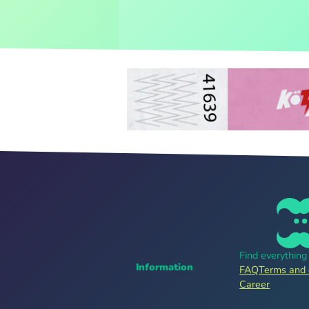
Find everythin
Information
FAQ
Terms and 
Career