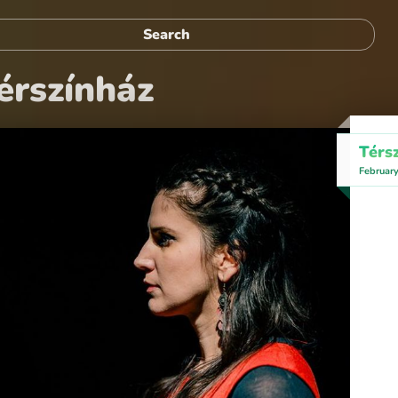
érszínház
Térs
Februar