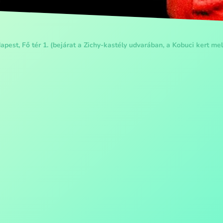
pest, Fő tér 1. (bejárat a Zichy-kastély udvarában, a Kobuci kert mel