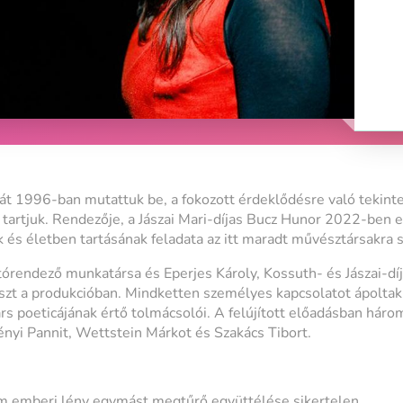
t 1996-ban mutattuk be, a fokozott érdeklődésre való tekintet
artjuk. Rendezője, a Jászai Mari-díjas Bucz Hunor 2022-ben el
k és életben tartásának feladata az itt maradt művésztársakra 
ítórendező munkatársa és Eperjes Károly, Kossuth- és Jászai-dí
észt a produkcióban. Mindketten személyes kapcsolatot ápoltak
rs poeticájának értő tolmácsolói. A felújított előadásban háro
nyi Pannit, Wettstein Márkot és Szakács Tibort.
em emberi lény egymást megtűrő együttélése sikertelen.