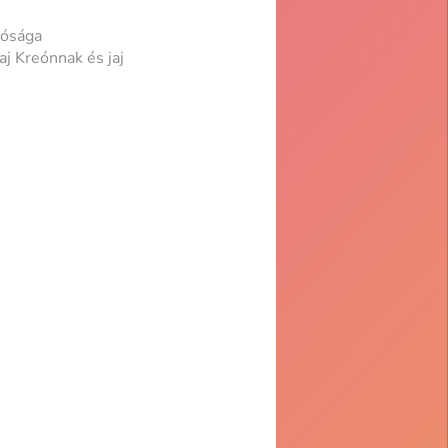
tósága
aj Kreónnak és jaj