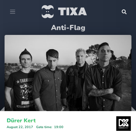
Anti-Flag
Dürer Kert
August 22, 2017
Gate time
:
19:00