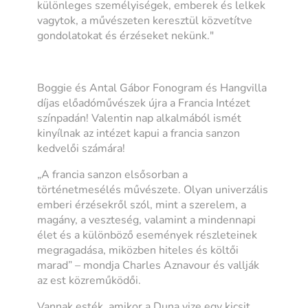
különleges személyiségek, emberek és lelkek
vagytok, a művészeten keresztül közvetítve
gondolatokat és érzéseket nekünk."
Boggie és Antal Gábor Fonogram és Hangvilla
díjas előadóművészek újra a Francia Intézet
színpadán! Valentin nap alkalmából ismét
kinyílnak az intézet kapui a francia sanzon
kedvelői számára!
„A
francia sanzon elsősorban a
történetmesélés művészete. Olyan univerzális
emberi érzésekről szól, mint a szerelem, a
magány, a veszteség, valamint a mindennapi
élet és a különböző események részleteinek
megragadása, miközben hiteles és költői
marad
”
– mondja Charles Aznavour és vallják
az est közreműködői.
Vannak esték, amikor a Duna vize egy kicsit