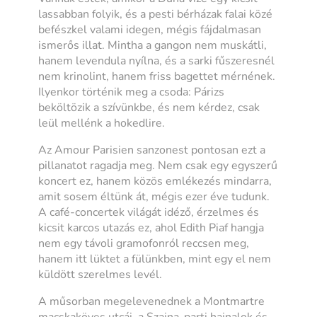
lassabban folyik, és a pesti bérházak falai közé
befészkel valami idegen, mégis fájdalmasan
ismerős illat. Mintha a gangon nem muskátli,
hanem levendula nyílna, és a sarki fűszeresnél
nem krinolint, hanem friss bagettet mérnének.
Ilyenkor történik meg a csoda: Párizs
beköltözik a szívünkbe, és nem kérdez, csak
leül mellénk a hokedlire.
Az Amour Parisien sanzonest pontosan ezt a
pillanatot ragadja meg. Nem csak egy egyszerű
koncert ez, hanem közös emlékezés mindarra,
amit sosem éltünk át, mégis ezer éve tudunk.
A café-concertek világát idéző, érzelmes és
kicsit karcos utazás ez, ahol Edith Piaf hangja
nem egy távoli gramofonról reccsen meg,
hanem itt lüktet a fülünkben, mint egy el nem
küldött szerelmes levél.
A műsorban megelevenednek a Montmartre
macskaköves utcái, a Szajna-parti hajnalok és