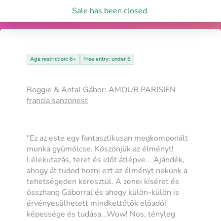
Sale has been closed.
Age restriction: 6+
Free entry: under 6
Boggie & Antal Gábor: AMOUR PARISIEN
francia sanzonest
“Ez az este egy fantasztikusan megkomponált
munka gyümölcse. Köszönjük az élményt!
Lélekutazás, teret és időt átlépve... Ajándék,
ahogy át tudod hozni ezt az élményt nekünk a
tehetségeden keresztül. A zenei kíséret és
összhang Gáborral és ahogy külön-külön is
érvényesülhetett mindkettőtök előadói
képessége és tudása...Wow! Nos, tényleg