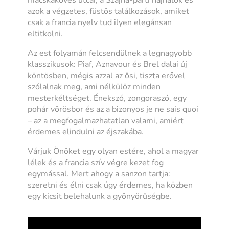
azok a végzetes, füstös találkozások, amiket
csak a francia nyelv tud ilyen elegánsan
eltitkolni.
Az est folyamán felcsendülnek a legnagyobb
klasszikusok: Piaf, Aznavour és Brel dalai új
köntösben, mégis azzal az ősi, tiszta erővel
szólalnak meg, ami nélkülöz minden
mesterkéltséget. Énekszó, zongoraszó, egy
pohár vörösbor és az a bizonyos
je ne sais quoi
– az a megfogalmazhatatlan valami, amiért
érdemes elindulni az éjszakába.
Várjuk Önöket egy olyan estére, ahol a magyar
lélek és a francia szív végre kezet fog
egymással. Mert ahogy a sanzon tartja:
szeretni és élni csak úgy érdemes, ha közben
egy kicsit belehalunk a gyönyörűségbe.