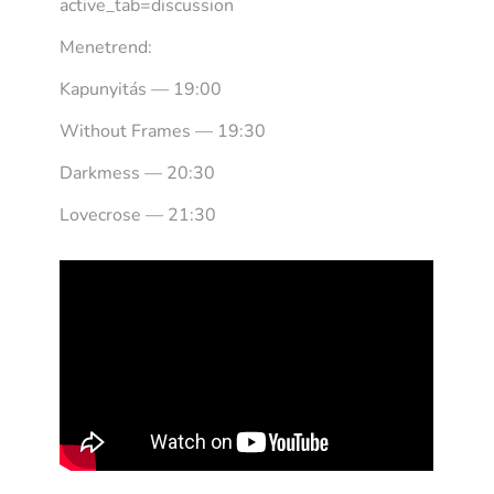
active_tab=discussion
Menetrend:
Kapunyitás — 19:00
Without Frames — 19:30
Darkmess — 20:30
Lovecrose — 21:30