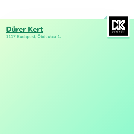
Dürer Kert
1117 Budapest, Öböl utca 1.