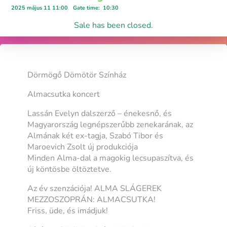
2025 május 11 11:00
Gate time
:
10:30
Sale has been closed.
Dörmögő Dömötör Színház
Almacsutka koncert
Lassán Evelyn dalszerző – énekesnő, és
Magyarország legnépszerűbb zenekarának, az
Almának két ex-tagja, Szabó Tibor és
Maroevich Zsolt új produkciója
Minden Alma-dal a magokig lecsupaszítva, és
új köntösbe öltöztetve.
Az év szenzációja! ALMA SLÁGEREK
MEZZOSZOPRÁN: ALMACSUTKA!
Friss, üde, és imádjuk!